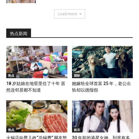
Load more
热点新闻
热点
国际
18 岁姑娘在地窖里住了十年 居
她嫁给全球首富 25 年，老公出
然连邻居都不知道
轨却以德报怨
热点
娱乐
火锅店向婴儿收“共锅费” 网友怒
30 年前的港星女神，到底有多