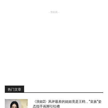
- 赞助商 -
热门文章
《浪姐2》风评最差的姐姐竟是王鸥，“皇族”姿
态指手画脚引吐槽