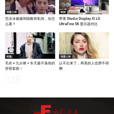
明星八卦
科技
范冰冰被爆和陆毅有私情，你怎
苹果 Studio Display 和 LG
么看？
UltraFine 5K 显示器对比
时装
明星八卦
毛衣 + 九分裤 = 冬天最不落俗的
认不出来了，再美的人也胖不得
穿搭套路！
啊