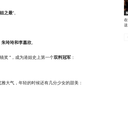
姐之最
“。
在
这
：
朱玲玲和李嘉欣
。
上镜奖 “，成为港姐史上第一个
双料冠军
：
优雅大气，年轻的时候还有几分少女的甜美：