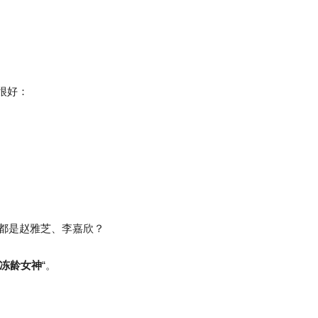
：
很好：
应都是赵雅芝、李嘉欣？
冻龄女神
“。