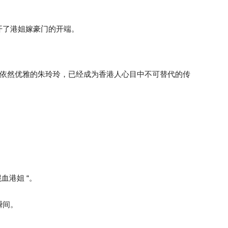
开了港姐嫁豪门的开端。
 岁依然优雅的朱玲玲，已经成为香港人心目中不可替代的传
血港姐 “。
瞬间。