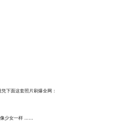
就凭下面这套照片刷爆全网：
还像少女一样 ……