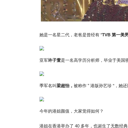
她是一名星二代，老爸是曾经有 “
TVB 第一美
亚军
许子萱
是一名高学历分析师，毕业于美国
季军名叫
梁超怡，
被称作 ” 港版孙艺珍 “，她还
今年的港姐颜值，大家觉得如何？
港姐在香港举办了 40 多年，也诞生了无数经