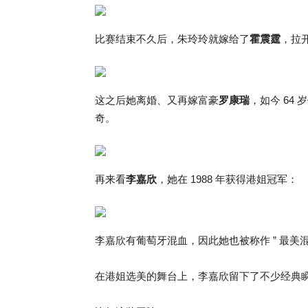
比赛结束不久后，朱玲玲就嫁给了
霍震霆
，拉
这之后她离婚、又再嫁富豪
罗康瑞
，如今 64
奇。
再来看
李嘉欣
，她在 1988 年获得港姐冠军：
李嘉欣有葡萄牙混血，因此她也被称作 ” 最美混
在港姐选美的舞台上，李嘉欣留下了不少经典