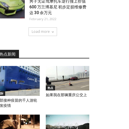
男子无证驾摩托车逆行撞上价值
600 万兰博基尼 初步定损维修费
达 30 余万元
February 21, 2022
Load more
热点新闻
热点
国际
如果我在那辆重庆公交上
部接种疫苗的千人游轮
发疫情