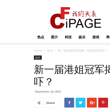
我
的
头
条
热点
图片
科技
娱乐
游戏
养
Home
娱乐
新一届港姐冠军揭晓！惊艳还是惊吓？
娱乐
新一届港姐冠军
吓？
September 26, 2022
Share