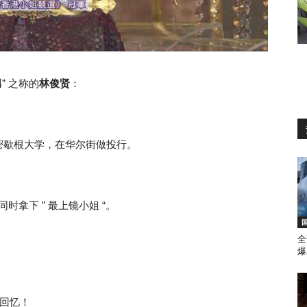
男
” 之称的
林俊贤
：
密歇根大学，在华尔街做投行。
同时拿下 ” 最上镜小姐 “。
全
爆
典回忆！