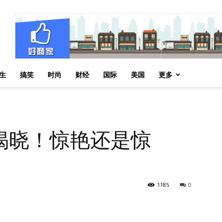
生
搞笑
时尚
财经
国际
美国
更多
揭晓！惊艳还是惊
1185
0