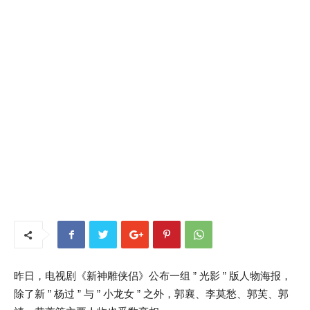
昨日，电视剧《新神雕侠侣》公布一组 ” 光影 ” 版人物海报，
除了新 ” 杨过 ” 与 ” 小龙女 ” 之外，郭襄、李莫愁、郭芙、郭