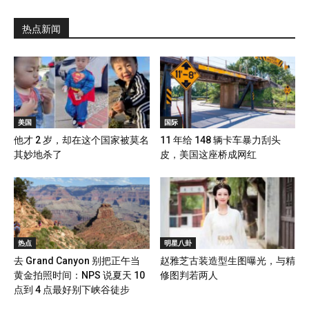
热点新闻
美国
国际
他才 2 岁，却在这个国家被莫名
11 年给 148 辆卡车暴力刮头
其妙地杀了
皮，美国这座桥成网红
热点
明星八卦
去 Grand Canyon 别把正午当
赵雅芝古装造型生图曝光，与精
黄金拍照时间：NPS 说夏天 10
修图判若两人
点到 4 点最好别下峡谷徒步