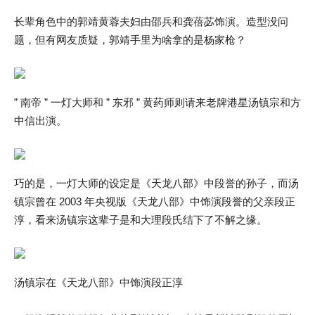
长辈角色中的郭靖黄蓉夫妇由邵兵和龚蓓苾饰演。造型没问
题，但有网友质疑，郭靖手里为啥拿的是杨家枪？
” 南帝 ” 一灯大师和 ” 东邪 ” 黄药师则请来老牌港星汤镇宗和方
中信出演。
巧的是，一灯大师的设定是《天龙八部》中段誉的孙子，而汤
镇宗曾在 2003 年央视版《天龙八部》中饰演段誉的父亲段正
淳，看来汤镇宗这辈子是和大理段氏结下了不解之缘。
汤镇宗在《天龙八部》中饰演段正淳