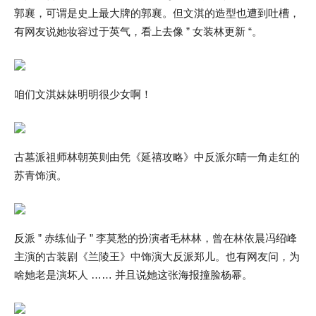
郭襄，可谓是史上最大牌的郭襄。但文淇的造型也遭到吐槽，
有网友说她妆容过于英气，看上去像 ” 女装林更新 “。
咱们文淇妹妹明明很少女啊！
古墓派祖师林朝英则由凭《延禧攻略》中反派尔晴一角走红的
苏青饰演。
反派 ” 赤练仙子 ” 李莫愁的扮演者毛林林，曾在林依晨冯绍峰
主演的古装剧《兰陵王》中饰演大反派郑儿。也有网友问，为
啥她老是演坏人 …… 并且说她这张海报撞脸杨幂。