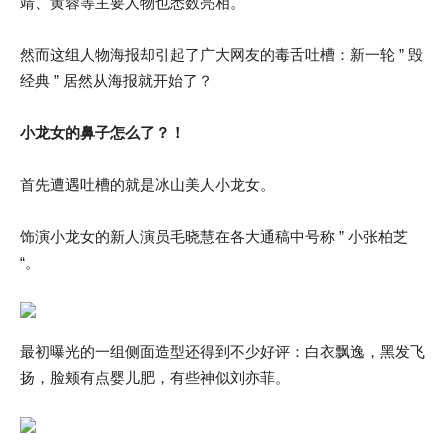
靖、黄蓉等主要人物也悉数亮相。
然而这组人物海报却引起了广大网友的毒舌吐槽：新一轮 ” 毁
经典 ” 居然从海报就开始了？
小龙女的鼻子怎么了？！
首先遭遇吐槽的就是冰山美人小龙女。
饰演小龙女的新人演员毛晓慧在各大通稿中号称 ” 小张柏芝
“。
最初曝光的一组侧面造型还得到不少好评：白衣飘逸，黑发飞
扬，脸颊有点婴儿肥，有些神似刘亦菲。