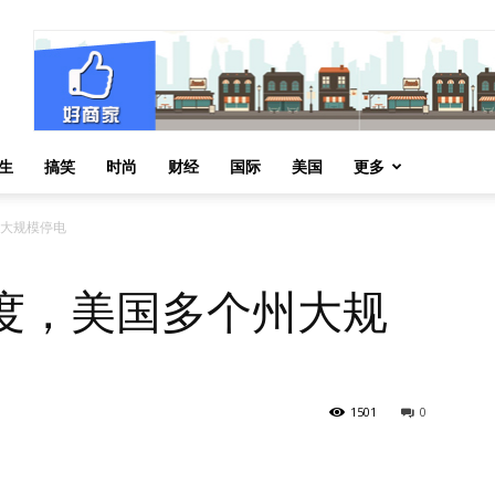
生
搞笑
时尚
财经
国际
美国
更多
州大规模停电
9度，美国多个州大规
1501
0