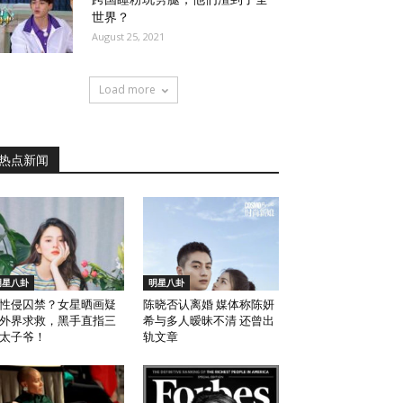
世界？
August 25, 2021
Load more
热点新闻
明星八卦
明星八卦
性侵囚禁？女星晒画疑
陈晓否认离婚 媒体称陈妍
外界求救，黑手直指三
希与多人暧昧不清 还曾出
太子爷！
轨文章