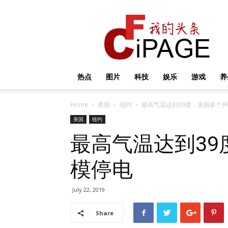
我
的
头
条
热点
图片
科技
娱乐
游戏
养
Home
美国
纽约
最高气温达到39度，美国多个
美国
纽约
最高气温达到3
模停电
July 22, 2019
Share