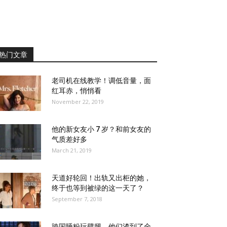
热门文章
老司机在线教学！调低音量，面
红耳赤，悄悄看
November 22, 2019
他的新女友小 7 岁？和前女友的
气质差好多
March 21, 2019
天道好轮回！出轨又出柜的她，
终于也等到被绿的这一天了？
September 7, 2018
跨国睡粉玩劈腿，他们渣到了全