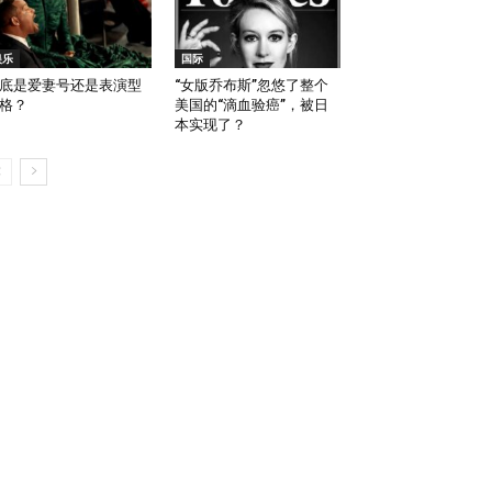
娱乐
国际
底是爱妻号还是表演型
“女版乔布斯”忽悠了整个
格？
美国的“滴血验癌”，被日
本实现了？