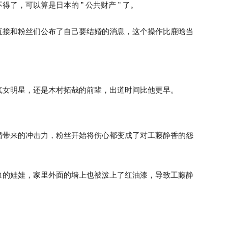
了，可以算是日本的 ” 公共财产 ” 了。
直接和粉丝们公布了自己要结婚的消息，这个操作比鹿晗当
气女明星，还是木村拓哉的前辈，出道时间比他更早。
婚带来的冲击力，粉丝开始将伤心都变成了对工藤静香的怨
血的娃娃，家里外面的墙上也被泼上了红油漆，导致工藤静