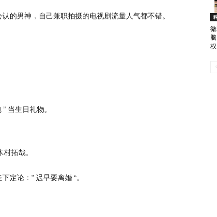
公认的男神，自己兼职拍摄的电视剧流量人气都不错。
微
脑
权
 ” 当生日礼物。
木村拓哉。
定论：” 迟早要离婚 “。