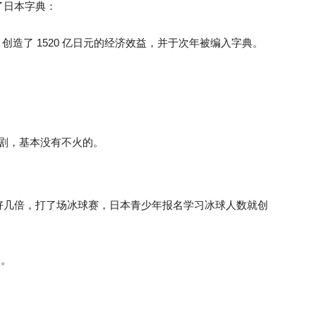
了日本字典：
a 的缩写）创造了 1520 亿日元的经济效益，并于次年被编入字典。
。
日剧，基本没有不火的。
好几倍，打了场冰球赛，日本青少年报名学习冰球人数就创
人。