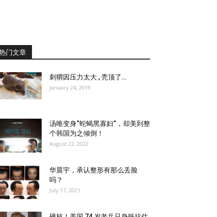
热门文章
刺猬因压力太大 , 秃顶了…
January 24, 2019
汤唯变身“蛇蝎黑寡妇“，却美到整
个韩国为之倾倒！
August 22, 2022
华晨宇，承认整形有那么丢脸
吗？
July 17, 2021
硬核！美国 74 岁老兵只身抵抗住