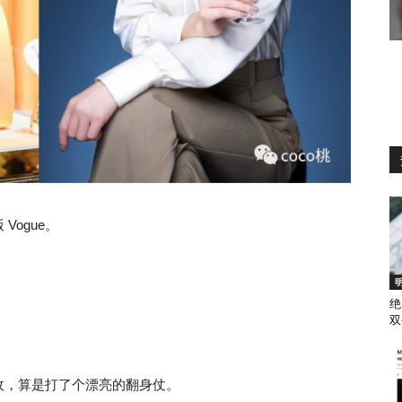
ogue。
绝
双
收，算是打了个漂亮的翻身仗。