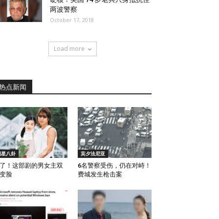
两波警察
October 17, 2018
Load more
热点新闻
明星八卦
宾夕法尼亚
了！这部剧的男女主双
6名警察受伤，仍在对峙！
变脸
费城发生枪击案