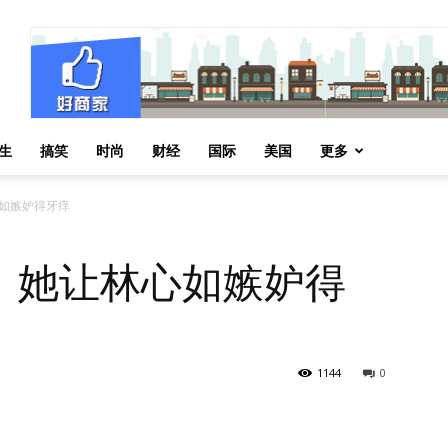
生
搞笑
时尚
财经
国际
美国
更多
如嫉妒得牙痒
，她让林心如嫉妒得
1144
0