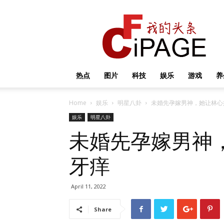
我
的
头
条
热点
图片
科技
娱乐
游戏
养
Home
娱乐
明星八卦
未婚先孕嫁男神，她让林心
娱乐
明星八卦
未婚先孕嫁男神
牙痒
April 11, 2022
Share