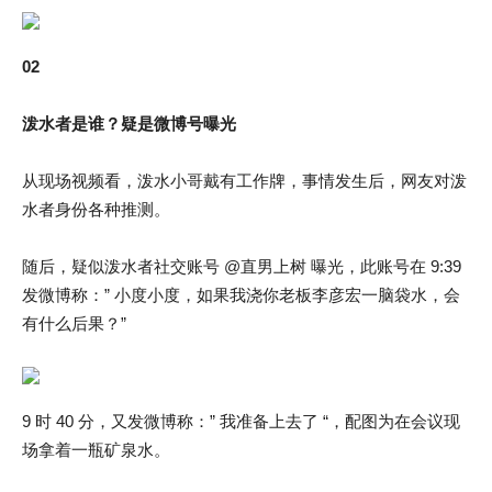
02
泼水者是谁？
疑是微博号曝光
从现场视频看，泼水小哥戴有工作牌，事情发生后，网友对泼
水者身份各种推测。
随后，疑似泼水者社交账号 @直男上树 曝光，此账号在 9:39
发微博称：” 小度小度，如果我浇你老板李彦宏一脑袋水，会
有什么后果？”
9 时 40 分，又发微博称：” 我准备上去了 “，配图为在会议现
场拿着一瓶矿泉水。