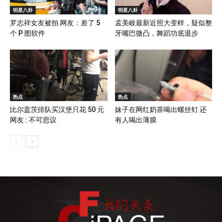
明星八卦
明星八卦
罗志祥女友被拍 网友：差了 5
孟美岐最新近照大变样，疑似整
个 P 图软件
牙嘴巴微凸，舞蹈功底退步
热点
热点
比尔盖茨排队买汉堡只花 50 元
妹子在网红奶茶喝出螺丝钉 还
网友 : 不可思议
有人喝出薄膜