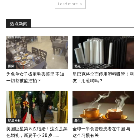
Load more
热点新闻
国际
热点
为免单女子拔腿毛丢菜里 不知
星巴克将全面停用塑料吸管！网
一切都被监控拍下
友：用葱喝吗？
明星八卦
养生
美国巨星第 5 次结婚！这次是黑
全球一半食管癌患者在中国 与
色婚礼，新妻子小 30 岁……
这个习惯有关