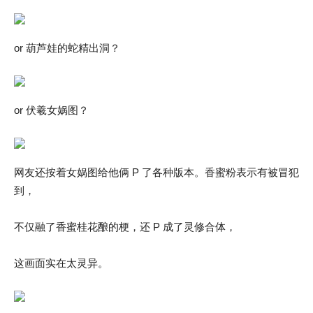
or 葫芦娃的蛇精出洞？
or 伏羲女娲图？
网友还按着女娲图给他俩 P 了各种版本。香蜜粉表示有被冒犯
到，
不仅融了香蜜桂花酿的梗，还 P 成了灵修合体，
这画面实在太灵异。