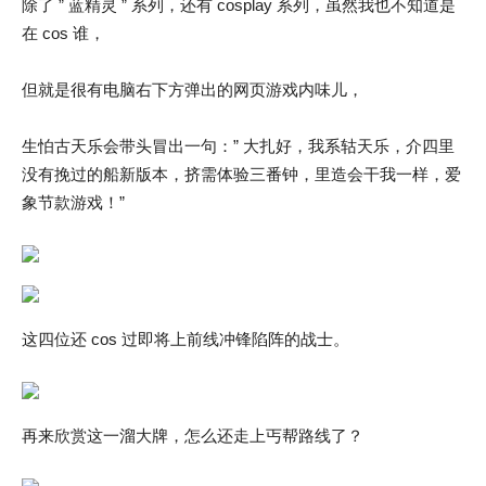
除了 ” 蓝精灵 ” 系列，还有 cosplay 系列，虽然我也不知道是
在 cos 谁，
但就是很有电脑右下方弹出的网页游戏内味儿，
生怕古天乐会带头冒出一句：” 大扎好，我系轱天乐，介四里
没有挽过的船新版本，挤需体验三番钟，里造会干我一样，爱
象节款游戏！”
这四位还 cos 过即将上前线冲锋陷阵的战士。
再来欣赏这一溜大牌，怎么还走上丐帮路线了？