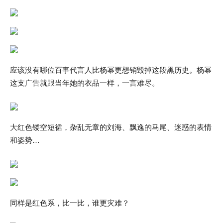
应该没有哪位百事代言人比杨幂更想销毁掉这段黑历史。杨幂
这支广告就跟当年她的衣品一样，一言难尽。
大红色镂空短裙，杂乱无章的刘海、飘逸的马尾、迷惑的表情
和姿势…
同样是红色系，比一比，谁更灾难？