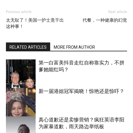
Previous article
Next article
太无耻了！美国一护士竟干出
代餐，一种健康的幻觉
这种事！
RELATED ARTICLES
MORE FROM AUTHOR
第一白富美抖音走红自称靠实力，不拼
爹她能红吗？
新一届港姐冠军揭晓！惊艳还是惊吓？
娱乐
真心道歉还是卖惨营销？疯狂英语李阳
为家暴道歉，雨天路边举纸板
娱乐