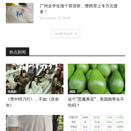
广州女学生报个英语班，懵然背上 6 万元债
务！
December 12, 2018
Load more
热点新闻
电视剧
国际
《雪中悍刀行》，不如《庆余
这个“恶魔果实”，美国能带头不
年》
吃吗？