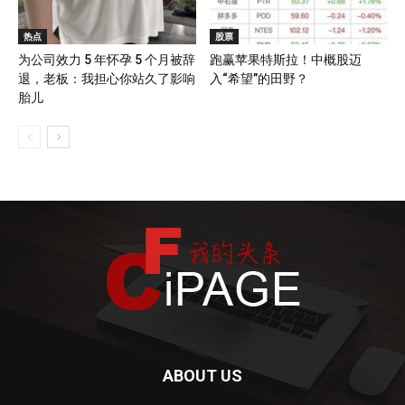
热点
股票
为公司效力 5 年怀孕 5 个月被辞
跑赢苹果特斯拉！中概股迈
退，老板：我担心你站久了影响
入“希望”的田野？
胎儿
ABOUT US