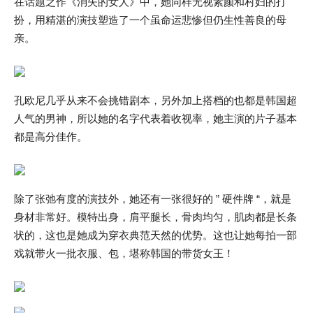
在话题之作《消失的女人》中，她同样无视素颜和村妇的打
扮，用精湛的演技塑造了一个虽命运悲惨但仍生性善良的母
亲。
孔欧尼几乎从来不会挑错剧本，另外加上搭档的也都是韩国超
人气的男神，所以她的名字代表着收视率，她主演的片子基本
都是高分佳作。
除了张弛有度的演技外，她还有一张很好的 ” 硬件牌 “，就是
身材非常好。模特出身，肩平腿长，骨肉均匀，肌肉都是长条
状的，这也是她成为穿衣典范天然的优势。这也让她每拍一部
戏就带火一批衣服、包，堪称韩国的带货女王！