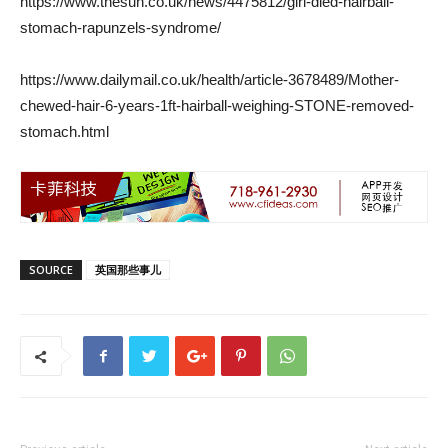
https://www.thesun.co.uk/news/4475812/girl-died-hairball-
stomach-rapunzels-syndrome/
https://www.dailymail.co.uk/health/article-3678489/Mother-
chewed-hair-6-years-1ft-hairball-weighing-STONE-removed-
stomach.html
SOURCE
英国那些事儿