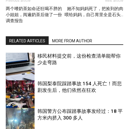
Previous article
Next article
两个嗜奶茶如命还狂喝不胖的
她不知妈妈死了，把捡到的肉
小姐姐，阅遍奶茶后做了一份
喂给妈妈，自己胃里全是石头…
调查报告
RELATED ARTICLES
MORE FROM AUTHOR
移民材料提交前，这份检查清单能帮你
少走弯路
韩国梨泰院踩踏事故 154 人死亡！而悲
剧发生后，他们依然在狂欢
国际
韩国警方公布踩踏事故事发经过：18 平
方米内挤入 300 多人
国际