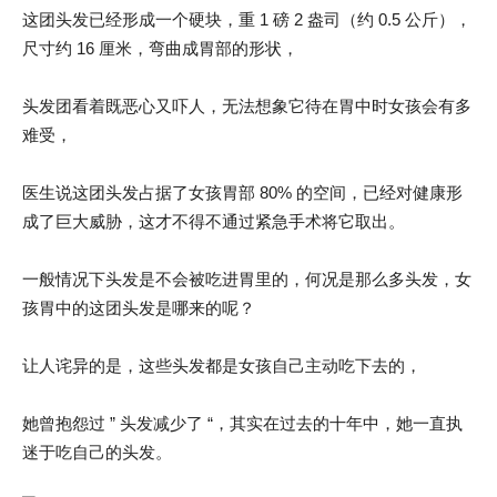
这团头发已经形成一个硬块，重 1 磅 2 盎司（约 0.5 公斤），
尺寸约 16 厘米，弯曲成胃部的形状，
头发团看着既恶心又吓人，无法想象它待在胃中时女孩会有多
难受，
医生说这团头发占据了女孩胃部 80% 的空间，已经对健康形
成了巨大威胁，这才不得不通过紧急手术将它取出。
一般情况下头发是不会被吃进胃里的，何况是那么多头发，女
孩胃中的这团头发是哪来的呢？
让人诧异的是，这些头发都是女孩自己主动吃下去的，
她曾抱怨过 ” 头发减少了 “，其实在过去的十年中，她一直执
迷于吃自己的头发。