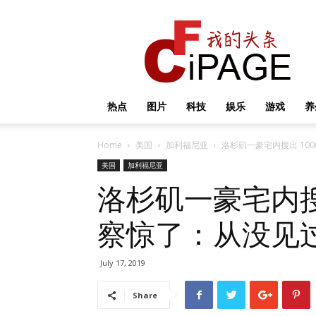
我
的
头
条
热点
图片
科技
娱乐
游戏
养
Home
美国
加利福尼亚
洛杉矶一豪宅内搜出 10
美国
加利福尼亚
洛杉矶一豪宅内搜出
察惊了：从没见
July 17, 2019
Share