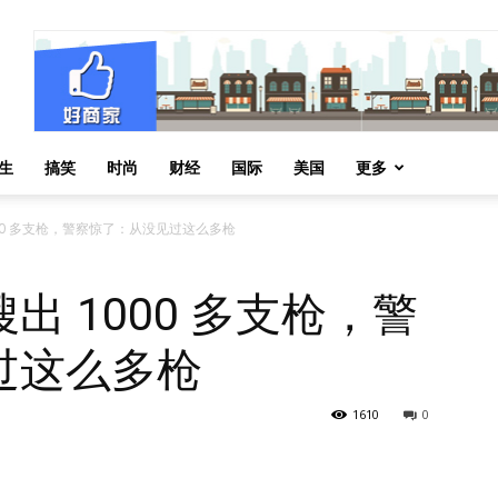
生
搞笑
时尚
财经
国际
美国
更多
00 多支枪，警察惊了：从没见过这么多枪
 1000 多支枪，警
过这么多枪
1610
0