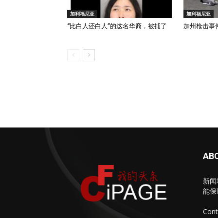
加利福尼亚
加利福尼亚
“比白人还白人”的这名华裔，被捕了
加州枪击事
AB
新闻
能保
Cont