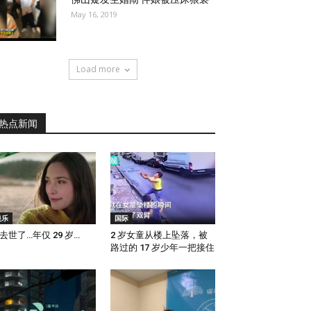
May 16, 2019
Load more
热点新闻
娱乐
国际
去世了…年仅 29 岁…
2 岁女童从楼上坠落，被
路过的 17 岁少年一把接住