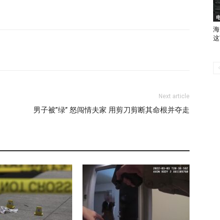
海
这
Next article
男子被”绿” 怒闯情夫家 用剪刀剪断其命根并夺走