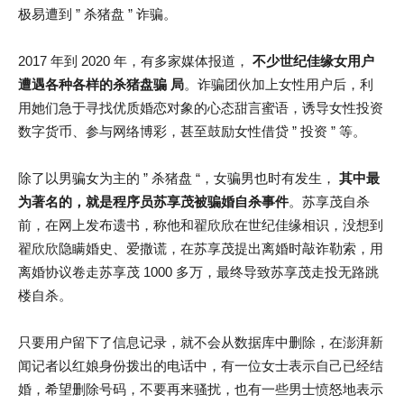
极易遭到 ” 杀猪盘 ” 诈骗。
2017 年到 2020 年，有多家媒体报道，
不少世纪佳缘女用户
遭遇各种各样的杀猪盘骗
局
。诈骗团伙加上女性用户后，利
用她们急于寻找优质婚恋对象的心态甜言蜜语，诱导女性投资
数字货币、参与网络博彩，甚至鼓励女性借贷 ” 投资 ” 等。
除了以男骗女为主的 ” 杀猪盘 “，女骗男也时有发生，
其中最
为著名的，就是程序员苏享茂被骗婚自杀事件
。苏享茂自杀
前，在网上发布遗书，称他和翟欣欣在世纪佳缘相识，没想到
翟欣欣隐瞒婚史、爱撒谎，在苏享茂提出离婚时敲诈勒索，用
离婚协议卷走苏享茂 1000 多万，最终导致苏享茂走投无路跳
楼自杀。
只要用户留下了信息记录，就不会从数据库中删除，在澎湃新
闻记者以红娘身份拨出的电话中，有一位女士表示自己已经结
婚，希望删除号码，不要再来骚扰，也有一些男士愤怒地表示