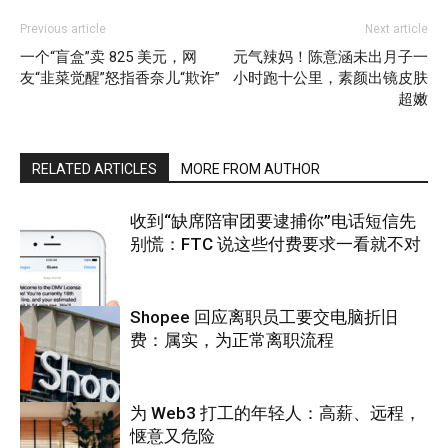
Previous article
Next article
一个“盲盒”卖 825 美元，网
元气辣妈！陈意涵未出月子一
友“韭菜觉醒”怒指香奈儿“欺诈”
小时跑十公里，素颜出镜皮肤
超嫩
RELATED ARTICLES
MORE FROM AUTHOR
收到“缺席陪审团要逮捕你”电话短信先
别慌：FTC 说这些付费要求一看就不对
Shopee 回应离职员工要交电脑折旧
费：属实，为正常离职流程
互联网
为 Web3 打工的年轻人：高薪、远程，
惬意又危险
互联网