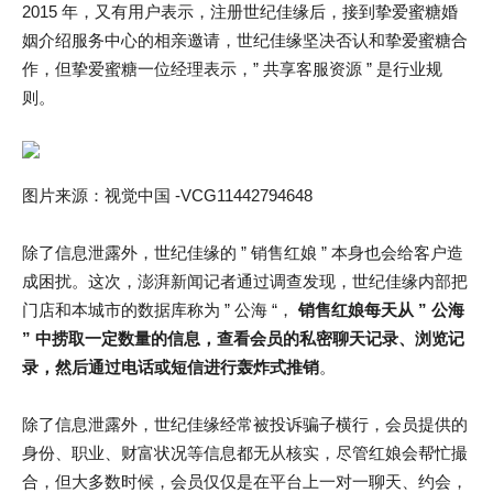
2015 年，又有用户表示，注册世纪佳缘后，接到挚爱蜜糖婚
姻介绍服务中心的相亲邀请，世纪佳缘坚决否认和挚爱蜜糖合
作，但挚爱蜜糖一位经理表示，” 共享客服资源 ” 是行业规
则。
图片来源：视觉中国 -VCG11442794648
除了信息泄露外，世纪佳缘的 ” 销售红娘 ” 本身也会给客户造
成困扰。这次，澎湃新闻记者通过调查发现，世纪佳缘内部把
门店和本城市的数据库称为 ” 公海 “，
销售红娘每天从 ” 公海
” 中捞取一定数量的信息，查看会员的私密聊天记录、浏览记
录，然后通过电话或短信进行轰炸式推销
。
除了信息泄露外，世纪佳缘经常被投诉骗子横行，会员提供的
身份、职业、财富状况等信息都无从核实，尽管红娘会帮忙撮
合，但大多数时候，会员仅仅是在平台上一对一聊天、约会，