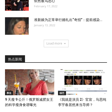
依然被骂恶心
February 17, 2022
准新娘为正常举行婚礼出“奇招”：提前感染…
January 13, 2022
Load more
热点新闻
养生
综艺
9 天瘦 9 公斤！俄罗斯减肥女王
《我就是演员 2》官宣，马思纯
的科学瘦身食谱曝光
李宇春居然来当导师？