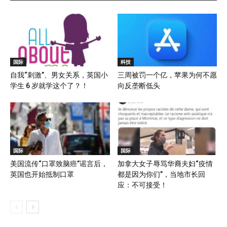
国际
科技
自我“刺激”、男女关系，英国小
三周被罚一个亿，苹果为何不愿
学生 6 岁就学这个了？！
向反垄断低头
国际
国际
美国流传“口罩致脑癌”谣言后，
加拿大女子辱骂华裔夫妇“疫情
英国也开始抵制口罩
都是因为你们”，当地市长回
应：不可接受！