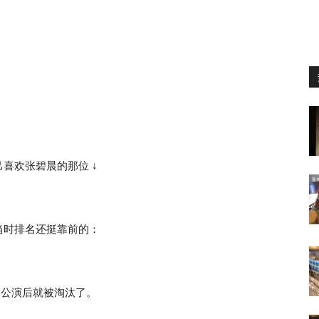
喜欢张碧晨的那位 ↓
当时排名还挺靠前的：
一次公演后就被淘汰了。