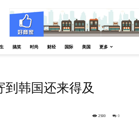
生
搞笑
时尚
财经
国际
美国
更多
寄到韩国还来得及
2500
0