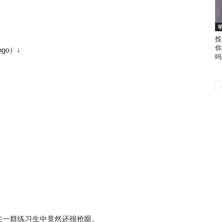
投
你
go）↓
吗
在一群练习生中竟然还很抢眼。