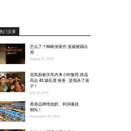
热门文章
怎么了？蜘蛛侠新作 漫威被踢出
局
August 21, 2019
龙凤胎被关车内 8 小时惨死 体温
高达 42 摄氏度 爸爸 : 是我杀了孩
子 !
July 29, 2019
香港品牌维他奶，利润暴跌
95%！
November 29, 2021