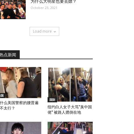
为什么大明星也要去嫖？
October 23, 2021
Load more
热点新闻
美国
国际
什么美国警察的腰普遍
纽约白人女子大骂“臭中国
不太行？
佬” 被路人摁倒在地