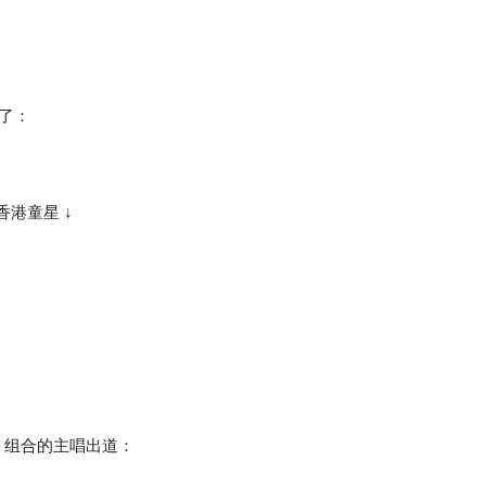
。
哥了：
港童星 ↓
C 组合的主唱出道：