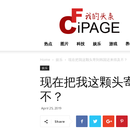
我
的
头
条
热点
图片
科技
娱乐
游戏
养
Home
娱乐
现在把我这颗头寄到韩国还来得及不？
娱乐
现在把我这颗头
不？
April 25, 2019
Share