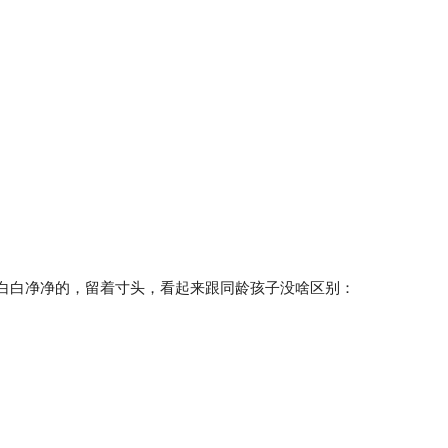
人白白净净的，留着寸头，看起来跟同龄孩子没啥区别：
：