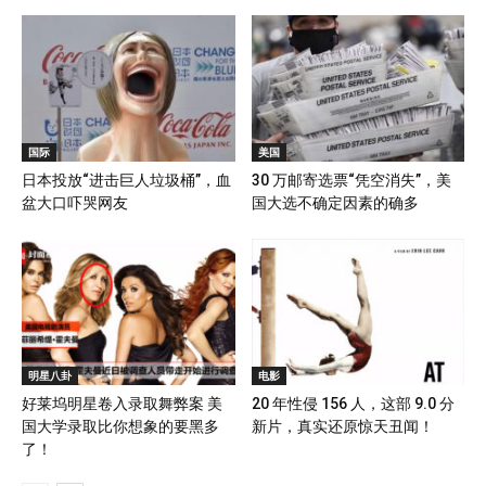
国际
美国
日本投放“进击巨人垃圾桶”，血
30 万邮寄选票“凭空消失”，美
盆大口吓哭网友
国大选不确定因素的确多
明星八卦
电影
好莱坞明星卷入录取舞弊案 美
20 年性侵 156 人，这部 9.0 分
国大学录取比你想象的要黑多
新片，真实还原惊天丑闻！
了！