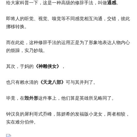
给大家科普一下，这是一种高级的修辞手法，叫做
通感
。
即将人的听觉、视觉、嗅觉等不同感觉相互沟通，交错，彼此
挪移转换。
而在此处，这种修辞手法的运用正是为了形象地表达人物内心
的烦躁，实乃妙哉。
其次，于妈的
《神雕侠女》
，
也只有赖水清的
《天龙八部》
可与其并列了。
毕竟，在
毁外形
这件事上，他们算是英雄所见略同了。
钟汉良的犀利哥式乔峰，陈妍希的发福版小龙女，两者相较，
实在难分伯仲。