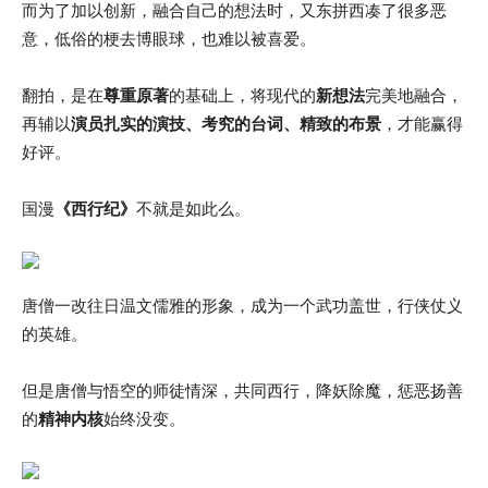
而为了加以创新，融合自己的想法时，又东拼西凑了很多恶
意，低俗的梗去博眼球，也难以被喜爱。
翻拍，是在
尊重原著
的基础上，将现代的
新想法
完美地融合，
再辅以
演
员扎实的演技、考究的台词、精致的布景
，才能赢得
好评。
国漫
《西行纪》
不就是如此么。
唐僧一改往日温文儒雅的形象，成为一个武功盖世，行侠仗义
的英雄。
但是唐僧与悟空的师徒情深，共同西行，降妖除魔，惩恶扬善
的
精神内核
始终没变。