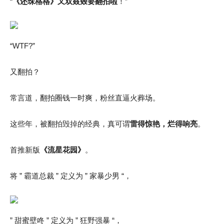
“
《还珠格格》又双叒叕要翻拍啦
！”
“WTF?”
又翻拍？
常言道，翻拍圈钱一时爽，粉丝直逼火葬场。
这些年，被翻拍毁掉的经典，真可谓
雷得惊艳，烂得响亮
。
首推新版
《流星花园》
。
将 ” 霸道总裁 ” 定义为 ” 家暴少男 “，
” 甜蜜壁咚 ” 定义为 ” 狂野强暴 “，