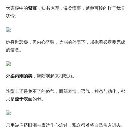
大家眼中的
紫薇
，知书达理，温柔懂事，楚楚可怜的样子我见
犹怜。
她身世悲惨，但内心坚强，柔弱的外表下，却抱着必定要完成
的信念。
外柔内刚的美
，海陆演起来很吃力。
造型上还是免不了的俗气，面部表情，语气，神态与动作，都
只是
流于表面
的弱。
只用皱眉挤眼泪去表达伤心难过，观众很难将自己带入进去。