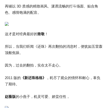
再辅以 3D 质感的精致画风、潇洒流畅的打斗场面、贴合角
色、感情饱满的配音。
这才是对经典最好的
致敬
！
所以，当我们听闻《还珠》再次翻拍的消息时，便犹如五雷轰
顶般焦躁。
因为，过去的翻拍，实在太不走心。
2011 版的
《新还珠格格》
，耗尽了观众的情怀和耐心，辜负
了期待。
赵薇版
的小燕子，机灵可爱、娇蛮任性，