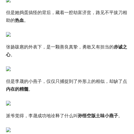
但是她捣蛋搞怪的背后，藏着一腔劫富济贫，路见不平拔刀相
助的
热血
。
张扬跋扈的外表下，是一颗善良真挚，勇敢又有担当的
赤诚之
心
。
但是李晟的小燕子，仅仅只捕捉到了外形上的相似，却缺了点
内在的精髓
。
派爷觉得，李晟成功地诠释了什么叫
孙悟空版土味小燕子
。