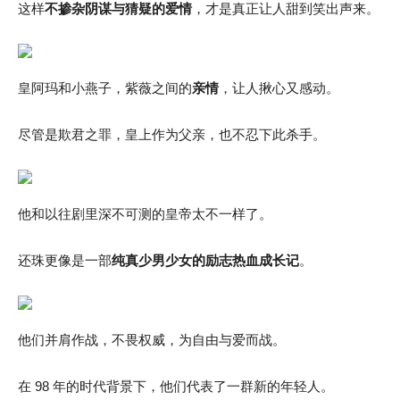
这样
不
掺杂阴谋与猜疑的爱情
，才是真正让人甜到笑出声来。
皇阿玛和小燕子，紫薇之间的
亲情
，让人揪心又感动。
尽管是欺君之罪，皇上作为父亲，也不忍下此杀手。
他和以往剧里深不可测的皇帝太不一样了。
还珠更像是一部
纯真少男少女的励志热血成长记
。
他们并肩作战，不畏权威，为自由与爱而战。
在 98 年的时代背景下，他们代表了一群新的年轻人。