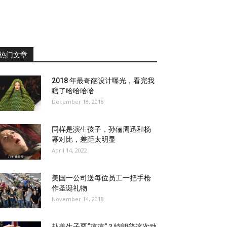
热门文章
2018 年最奇葩设计曝光，看完我
瞎了哈哈哈哈
December 18, 2018
同样是演生孩子，孙俪周迅和杨
幂对比，差距太明显
April 14, 2022
美国一公司送每位员工一把手枪
作圣诞礼物
November 14, 2018
赴美生子要“凉凉”？特朗普这次动