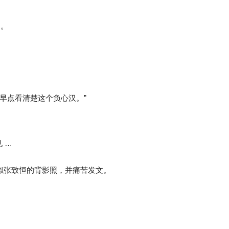
了。
早点看清楚这个负心汉。”
 …
了张疑似张致恒的背影照，并痛苦发文。