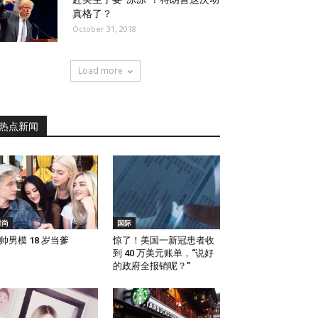
真格了？
October 31, 2018
Load more
热点新闻
时尚
国际
帅男模 18 岁当爹
惊了！美国一新冠患者收
到 40 万美元账单，“说好
的政府全报销呢？”