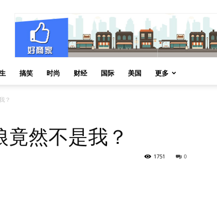
生
搞笑
时尚
财经
国际
美国
更多
我？
娘竟然不是我？
1751
0