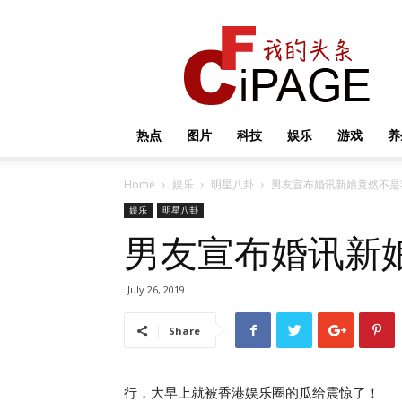
我
的
头
条
热点
图片
科技
娱乐
游戏
养
Home
娱乐
明星八卦
男友宣布婚讯新娘竟然不是
娱乐
明星八卦
男友宣布婚讯新
July 26, 2019
Share
行，大早上就被香港娱乐圈的瓜给震惊了！