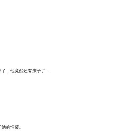
。
了，他竟然还有孩子了 …
了她的情债。