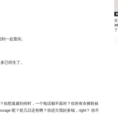
百
3
了
拍到一起逛街。
不多已经生了。
讲？你想逃避到何时，一个电话都不面对？你所有衣裤鞋袜
age 呢？前几日还有啊？你还欠我好多钱，right？ 你不