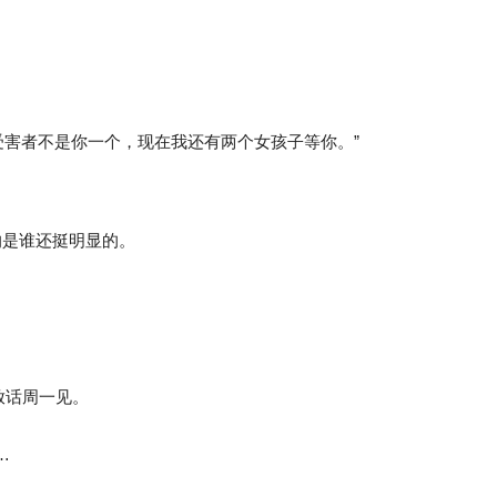
私信。受害者不是你一个，现在我还有两个女孩子等你。”
说的是谁还挺明显的。
放话周一见。
…