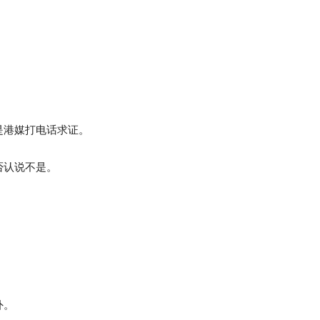
是港媒打电话求证。
否认说不是。
外。