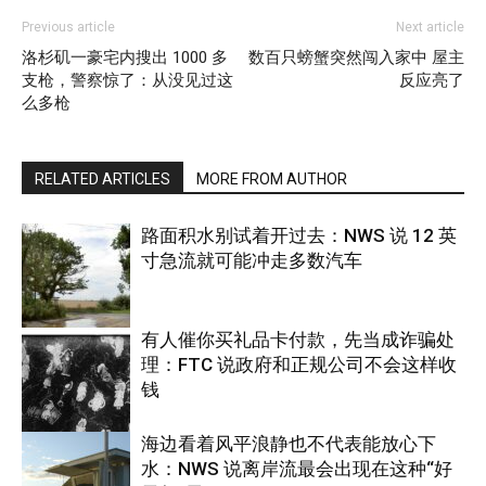
Previous article
Next article
洛杉矶一豪宅内搜出 1000 多
数百只螃蟹突然闯入家中 屋主
支枪，警察惊了：从没见过这
反应亮了
么多枪
RELATED ARTICLES
MORE FROM AUTHOR
路面积水别试着开过去：NWS 说 12 英
寸急流就可能冲走多数汽车
有人催你买礼品卡付款，先当成诈骗处
理：FTC 说政府和正规公司不会这样收
热点
钱
海边看着风平浪静也不代表能放心下
水：NWS 说离岸流最会出现在这种“好
美国