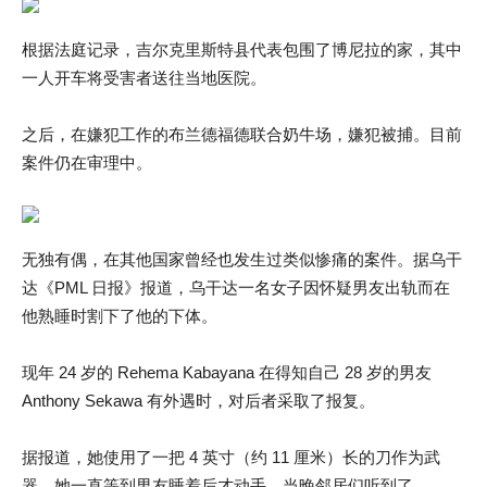
根据法庭记录，吉尔克里斯特县代表包围了博尼拉的家，其中
一人开车将受害者送往当地医院。
之后，在嫌犯工作的布兰德福德联合奶牛场，嫌犯被捕。目前
案件仍在审理中。
无独有偶，在其他国家曾经也发生过类似惨痛的案件。据乌干
达《PML 日报》报道，乌干达一名女子因怀疑男友出轨而在
他熟睡时割下了他的下体。
现年 24 岁的 Rehema Kabayana 在得知自己 28 岁的男友
Anthony Sekawa 有外遇时，对后者采取了报复。
据报道，她使用了一把 4 英寸（约 11 厘米）长的刀作为武
器，她一直等到男友睡着后才动手，当晚邻居们听到了