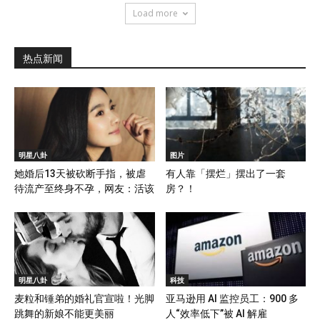
Load more
热点新闻
明星八卦
图片
她婚后13天被砍断手指，被虐
有人靠「摆烂」摆出了一套
待流产至终身不孕，网友：活该
房？！
明星八卦
科技
麦粒和锤弟的婚礼官宣啦！光脚
亚马逊用 AI 监控员工：900 多
跳舞的新娘不能更美丽
人“效率低下”被 AI 解雇