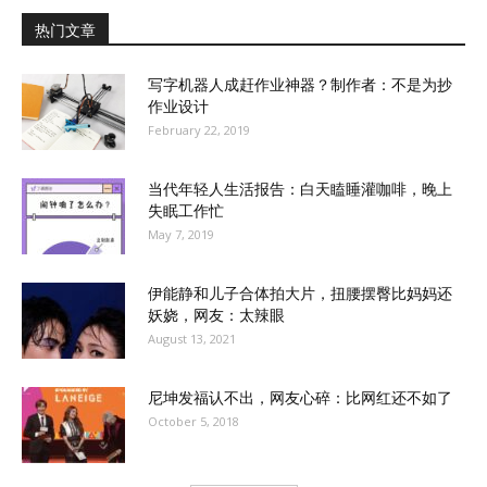
热门文章
写字机器人成赶作业神器？制作者：不是为抄
作业设计
February 22, 2019
当代年轻人生活报告：白天瞌睡灌咖啡，晚上
失眠工作忙
May 7, 2019
伊能静和儿子合体拍大片，扭腰摆臀比妈妈还
妖娆，网友：太辣眼
August 13, 2021
尼坤发福认不出，网友心碎：比网红还不如了
October 5, 2018