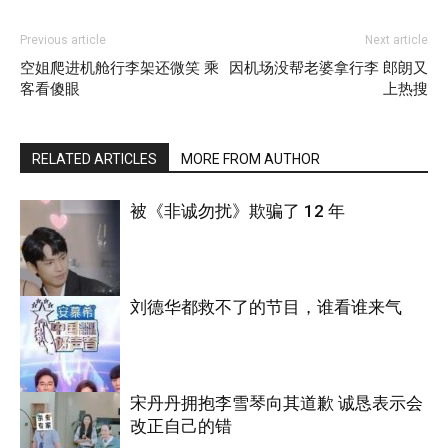
Previous article
Next article
空姐爬进机舱行李架还微笑 乘
因机场没帮老婆拿行李 郎朗又
客看傻眼
上热搜
RELATED ARTICLES
MORE FROM AUTHOR
被《非诚勿扰》欺骗了 12 年
刘德华都救不了的节目，谁看谁来气
综艺
宋丹丹拥抱李雪琴向其道歉 诚恳表示会
改正自己的错
综艺