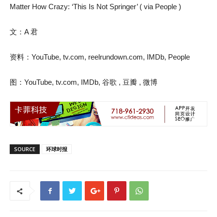
Matter How Crazy: ‘This Is Not Springer’ ( via People )
文：A 君
资料：YouTube, tv.com, reelrundown.com, IMDb, People
图：YouTube, tv.com, IMDb, 谷歌 , 豆瓣 , 微博
SOURCE
环球时报