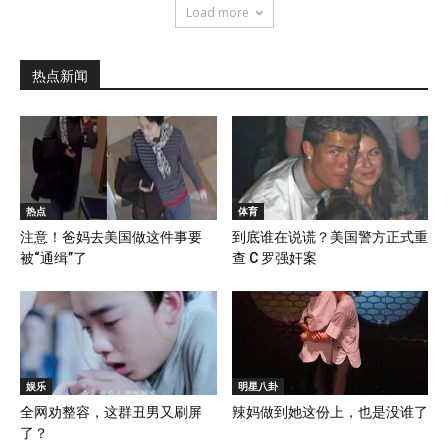
Load more
热点新闻
热点
体育
注意！爸妈去美国做这件事要
到底谁在说谎？美国警方正式重
被“通缉”了
查 C 罗强奸案
娱乐
明星八卦
全网劝整容，这群丑男又刷屏
辣妈做到她这份上，也是没谁了
了？