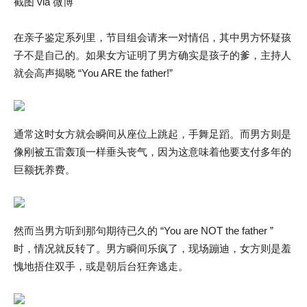
截图 via 微博
在亲子鉴定系列里，节目组会请来一对情侣，其中男方怀疑孩
子不是自己的。如果女方证明了男方确实是孩子的爹，主持人
就会高声揭晓 “You ARE the father!”
通常这时女方就会瞬间从座位上跳起，手舞足蹈。而男方则是
像刚被五雷轰顶一样垂头丧气，因为这意味着他要支付多年的
巨额抚养费。
然而当男方听到那句期待已久的 “You are NOT the father ”
时，情况就反转了。男方瞬间乐疯了，现场蹦迪，女方则是羞
愧地捂住双手，或是朝后台狂奔逃走。