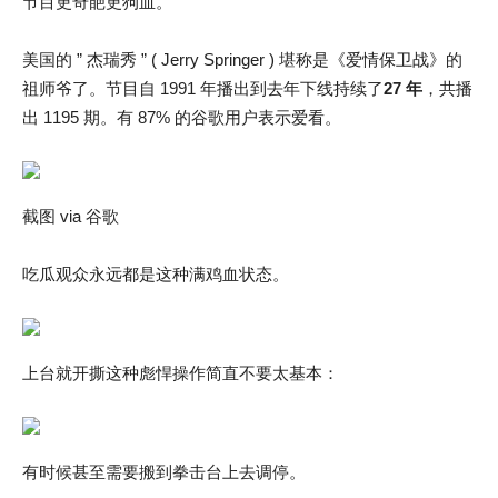
节目更奇葩更狗血。
美国的 ” 杰瑞秀 ” ( Jerry Springer ) 堪称是《爱情保卫战》的
祖师爷了。节目自 1991 年播出到去年下线持续了
27 年
，共播
出 1195 期。有 87% 的谷歌用户表示爱看。
截图 via 谷歌
吃瓜观众永远都是这种满鸡血状态。
上台就开撕这种彪悍操作简直不要太基本：
有时候甚至需要搬到拳击台上去调停。