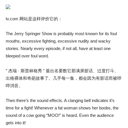
tv.com 网站是这样评价它的：
The Jerry Springer Show is probably most known for its foul
mouths, excessive fighting, excessive nudity and wacky
stories. Nearly every episode, if not all, have at least one
bleeped over foul word.
” 杰瑞 · 斯普林格秀 ” 最出名要数它那满屏脏话、过度打斗、
出格裸体和奇葩故事了。几乎每一集，都会因为有脏话而被哔
哔消音。
Then there’s the sound effects. A clanging bell indicates it’s
time for a fight! Whenever a fat woman shows her boobs, the
sound of a cow going “MOO!” is heard. Even the audience
gets into it!