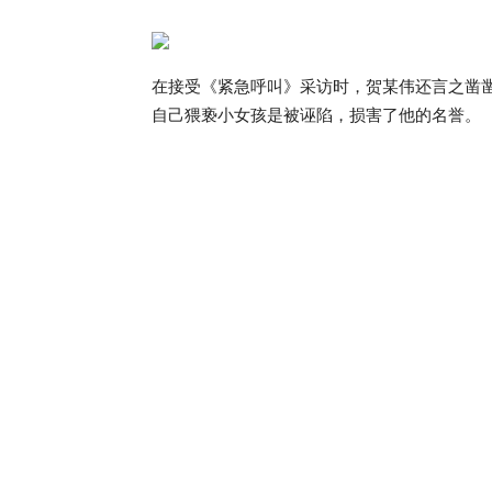
在接受《紧急呼叫》采访时，贺某伟还言之凿
自己猥亵小女孩是被诬陷，损害了他的名誉。