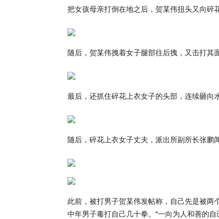
把女孩母亲打倒在地之后，贺某伟扭头又向碎
随后，贺某伟拽着女子腿部往后拽，又击打其
最后，还抓住碎花上衣女子的头部，连续砸向
随后，碎花上衣女子丈夫，派出所副所长张鹏
此前，被打男子贺某伟发帖称，自己先是被两个
中年男子毒打自己几十拳。“一向为人和善的自