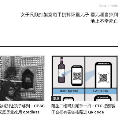
Next article
女子只顾打架竟顺手扔掉怀里儿子 婴儿哐当掉到
地上不幸死亡
热点
拉绳别让孩子够到：CPSC
陌生二维码别顺手一扫：FTC 提醒骗
尽量改用 cordless
子会把有害链接藏进 QR code