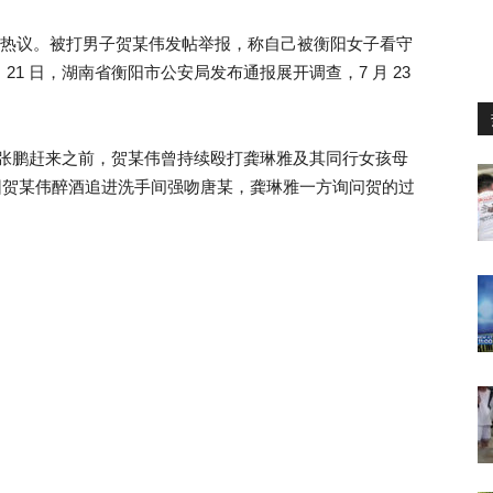
发热议。被打男子贺某伟发帖举报，称自己被衡阳女子看守
21 日，湖南省衡阳市公安局发布通报展开调查，7 月 23
。
显示张鹏赶来之前，贺某伟曾持续殴打龚琳雅及其同行女孩母
因贺某伟醉酒追进洗手间强吻唐某，龚琳雅一方询问贺的过