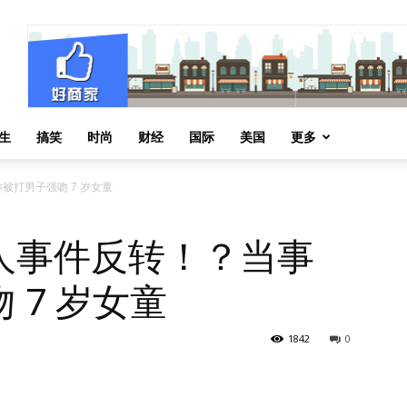
生
搞笑
时尚
财经
国际
美国
更多
被打男子强吻 7 岁女童
人事件反转！？当事
 7 岁女童
1842
0