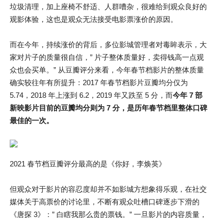
垃圾清理，加上座椅不舒适、人群嘈杂，很难给到观众良好的
观影体验，这也是观众无法接受电影票涨价的原因。
而在今年，持续涨价的背后，多位影城管理者对毒眸表示，大
家对片子的质量很自信，” 片子整体质量好，卖得钱高一点观
众也会买单。” 从豆瓣评分来看，今年春节档影片的整体质量
确实较往年有所提升：2017 年春节档影片豆瓣均分仅为
5.74，2018 年上涨到 6.2，2019 年又跌至 5 分，而
今年 7 部
新映影片目前的豆瓣均分则为 7 分，是历年春节档里整体口碑
最佳的一次。
2021 春节档豆瓣评分最高的是《你好，李焕英》
但观众对于影片的容忍度却并不如影城方想象得乐观，在社交
媒体关于高票价的讨论里，不断有观众吐槽口碑逐步下滑的
《唐探 3》：” 白瞎我那么贵的票钱。” 一旦影片的内容质量，