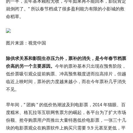
的一半，去年基本颗粒无收，今年如果再不能回本，影院肯定
就倒闭了。” 所以春节档成了很多盈利能力有限的小影城的救
命稻草。
图片来源：视觉中国
除供求关系和影院生存压力外，票补的消失，是今年春节档票
价高的另一个主要原因。
今年的票补基本只出现在预售阶段，
低价票吸引观众提前购票、冲高预售额度进而拉高排片，但越
临近上映时间，票补的力度越来越小，而在今年票补几乎消失
不见。
早年间，” 团购 ” 的低价热潮波及到电影票，2014 年猫眼、百
度糯米、格瓦拉等互联网售票方的崛起，各平台为了扩大市场
份额、抢夺购票用户而推出大量特惠低价电影票，一张三十几
块的电影票观众在购票软件上购买只需要 9.9 元甚至更低，平