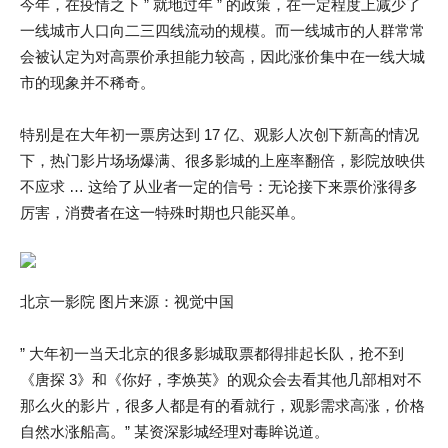
今年，在疫情之下 ” 就地过年 ” 的政策，在一定程度上减少了
一线城市人口向二三四线流动的规模。而一线城市的人群常常
会被认定为对高票价承担能力较高，因此涨价集中在一线大城
市的现象并不稀奇。
特别是在大年初一票房达到 17 亿、观影人次创下新高的情况
下，热门影片场场爆满、很多影城的上座率翻倍，影院放映供
不应求 … 这给了从业者一定的信号：无论接下来票价涨得多
厉害，消费者在这一特殊时期也只能买单。
北京一影院 图片来源：视觉中国
” 大年初一当天北京的很多影城取票都得排起长队，抢不到
《唐探 3》和《你好，李焕英》的观众会去看其他几部相对不
那么火的影片，很多人都是有的看就行，观影需求高涨，价格
自然水涨船高。” 某资深影城经理对毒眸说道。