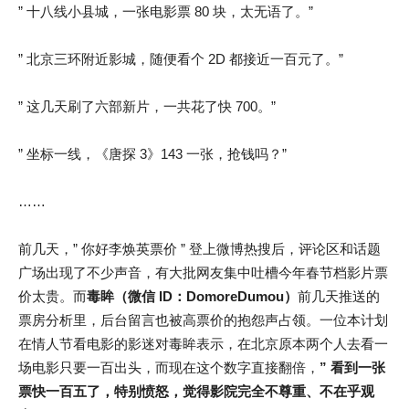
” 十八线小县城，一张电影票 80 块，太无语了。”
” 北京三环附近影城，随便看个 2D 都接近一百元了。”
” 这几天刷了六部新片，一共花了快 700。”
” 坐标一线，《唐探 3》143 一张，抢钱吗？”
……
前几天，” 你好李焕英票价 ” 登上微博热搜后，评论区和话题
广场出现了不少声音，有大批网友集中吐槽今年春节档影片票
价太贵。而
毒眸（微信 ID：DomoreDumou）
前几天推送的
票房分析里，后台留言也被高票价的抱怨声占领。一位本计划
在情人节看电影的影迷对毒眸表示，在北京原本两个人去看一
场电影只要一百出头，而现在这个数字直接翻倍，
” 看到一张
票快一百五了，特别愤怒，觉得影院完全不尊重、不在乎观