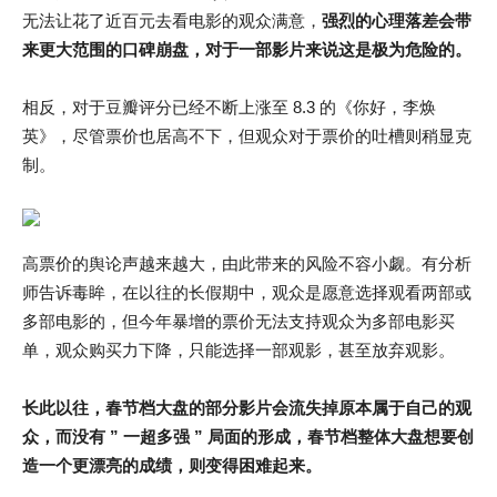
无法让花了近百元去看电影的观众满意，
强烈的心理落差会带
来更大范围的口碑崩盘，对于一部影片来说这是极为危险的。
相反，对于豆瓣评分已经不断上涨至 8.3 的《你好，李焕
英》，尽管票价也居高不下，但观众对于票价的吐槽则稍显克
制。
高票价的舆论声越来越大，由此带来的风险不容小觑。有分析
师告诉毒眸，在以往的长假期中，观众是愿意选择观看两部或
多部电影的，但今年暴增的票价无法支持观众为多部电影买
单，观众购买力下降，只能选择一部观影，甚至放弃观影。
长此以往，春节档大盘的部分影片会流失掉原本属于自己的观
众，而没有 ” 一超多强 ” 局面的形成，春节档整体大盘想要创
造一个更漂亮的成绩，则变得困难起来。