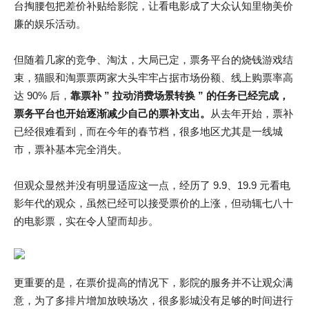
台掏腰包把差价补贴给影院，让看电影成了大众认知里物美价
廉的娱乐活动。
但随着几家的竞争、淘汰，大局已定，票务平台的烧钱游戏结
束，猫眼和淘票票两家大头牢牢占据市场份额、线上购票率高
达 90% 后，
靠票补 ” 拉动消费场景转换 ” 的任务已经完成，
票务平台也开始逐渐减少自己的票补支出。
从去年开始，票补
已经很难看到，而在今年的春节档，很多地区尤其是一线城
市，票补基本完全消失。
但观众显然并没有明显适应这一点，经历了 9.9、19.9 元看电
影年代的观众，虽然已经可以接受票价的上涨，但动辄七八十
的电影票，实在令人望而却步。
更重要的是，在票价提高的情况下，影院的服务并不让观众满
意，为了多排片增加放映场次，很多影城没有足够的时间进行