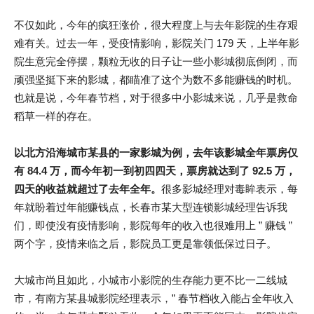
不仅如此，今年的疯狂涨价，很大程度上与去年影院的生存艰
难有关。过去一年，受疫情影响，影院关门 179 天，上半年影
院生意完全停摆，颗粒无收的日子让一些小影城彻底倒闭，而
顽强坚挺下来的影城，都瞄准了这个为数不多能赚钱的时机。
也就是说，今年春节档，对于很多中小影城来说，几乎是救命
稻草一样的存在。
以北方沿海城市某县的一家影城为例，去年该影城全年票房仅
有 84.4 万，而今年初一到初四四天，票房就达到了 92.5 万，
四天的收益就超过了去年全年。
很多影城经理对毒眸表示，每
年就盼着过年能赚钱点，长春市某大型连锁影城经理告诉我
们，即使没有疫情影响，影院每年的收入也很难用上 ” 赚钱 ”
两个字，疫情来临之后，影院员工更是靠领低保过日子。
大城市尚且如此，小城市小影院的生存能力更不比一二线城
市，有南方某县城影院经理表示，” 春节档收入能占全年收入