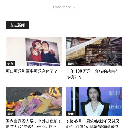
Load more
热点新闻
热点
国际
可口可乐和百事可乐合体了？
一年 100 万只，食猫的越南有
多疯狂？
国际
娱乐
国内白送没人要，老外却疯抢！
elle 盛典：周笔畅抹胸“又纯又
最吓人的“国货”，凭啥火爆全
欲”，杨幂“包臀裙”紧绷极致吸