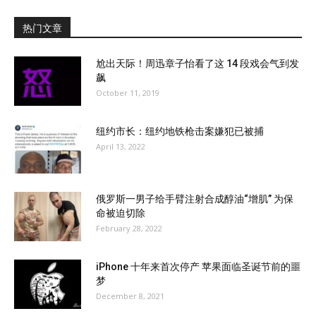
热门文章
尬出天际！周迅章子怡看了这 14 段戏会气到发
飙
October 11, 2019
纽约市长：纽约地铁枪击案嫌犯已被捕
April 13, 2022
俄罗斯一男子给手臂注射合成醇油“增肌” 为保
命被迫切除
February 28, 2022
iPhone 十年来首次停产 苹果面临圣诞节前的噩
梦
December 8, 2021