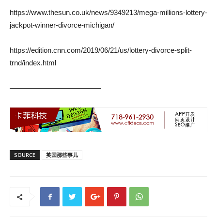
https://www.thesun.co.uk/news/9349213/mega-millions-lottery-
jackpot-winner-divorce-michigan/
https://edition.cnn.com/2019/06/21/us/lottery-divorce-split-
trnd/index.html
————————————–
SOURCE
英国那些事儿