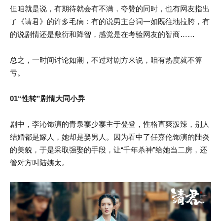
但咱就是说，有期待就会有不满，夸赞的同时，也有网友指出
了《请君》的许多毛病：有的说男主台词一如既往地拉胯，有
的说剧情还是敷衍和降智，感觉是在考验网友的智商……
总之，一时间讨论如潮，不过对剧方来说，咱有热度就不算
亏。
01
“性转”剧情大同小异
剧中，李沁饰演的青泉寨少寨主于登登，性格直爽泼辣，别人
结婚都是嫁人，她却是娶男人。因为看中了任嘉伦饰演的陆炎
的美貌，于是采取强娶的手段，让“千年杀神”给她当二房，还
管对方叫陆姨太。