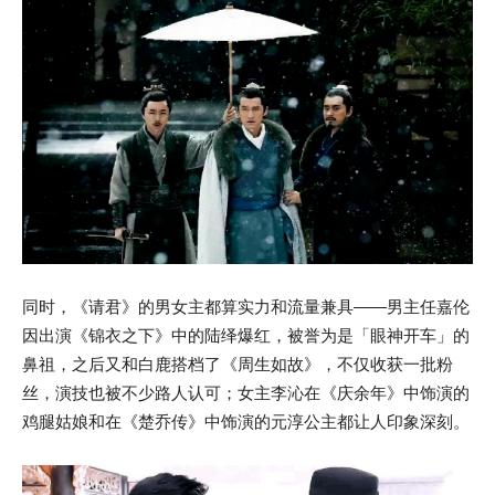
同时，《请君》的男女主都算实力和流量兼具——男主任嘉伦
因出演《锦衣之下》中的陆绎爆红，被誉为是「眼神开车」的
鼻祖，之后又和白鹿搭档了《周生如故》，不仅收获一批粉
丝，演技也被不少路人认可；女主李沁在《庆余年》中饰演的
鸡腿姑娘和在《楚乔传》中饰演的元淳公主都让人印象深刻。