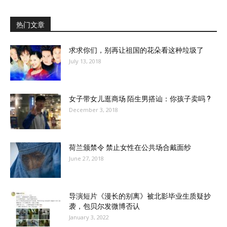
热门文章
求求你们，别再让祖国的花朵看这种垃圾了
July 13, 2018
女子带女儿逛商场 陌生男搭讪：你孩子卖吗 ?
December 3, 2018
荷兰颁禁令 禁止女性在公共场合戴面纱
June 27, 2018
导演短片《漫长的别离》被北影毕业生质疑抄
袭，包贝尔发微博否认
January 3, 2022