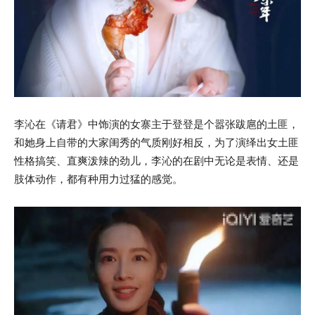
李沁在《请君》中饰演的女寨主于登登是个嚣张跋扈的土匪，
和她身上自带的大家闺秀的气质刚好相反，为了演绎出女土匪
性格搞笑、直爽泼辣的劲儿，李沁的在剧中无论是表情、还是
肢体动作，都有种用力过猛的感觉。