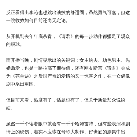
反正看得出李沁也想跳出演技的舒适圈，虽然勇气可嘉，但这
一跳收效如何目前还尚无定论。
从开机到去年年底杀青，《请君》的每一步动作都赚足了观众
的眼球。
而开播当晚，剧情显示出的关键词：女主纳夫、劫色男主、先
婚后爱，也是一路拉高了期待值，还有网友断言《请君》会成
为《苍兰诀》之后国产奇幻爱情的又一惊喜之作，在一众偶像
剧中杀出重围。
但目前来看，热度有了，话题也有了，但关于质量却众说纷
纭。
虽然一千个读者眼中就会有一千个哈姆雷特，但有些表演和剧
情上的硬伤，着实不应该在号称大制作、好班底的剧集中出