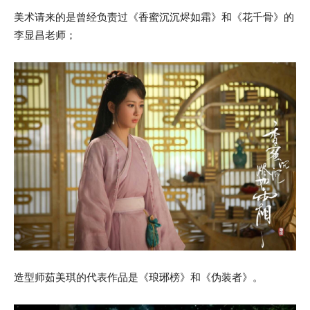
美术请来的是曾经负责过《香蜜沉沉烬如霜》和《花千骨》的
李显昌老师；
造型师茹美琪的代表作品是《琅琊榜》和《伪装者》。