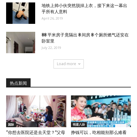
地铁上帅小伙突然脱掉上衣，接下来这一幕出
乎所有人意料
April 26, 2019
88 平米房子竟隔出 8 间房 8 个厕所燃气还安在
卧室里
July 22, 2019
Load more
热点新闻
国际
明星八卦
“你想去医院还是去天堂？”父母
挣钱可以，吃相能别那么难看