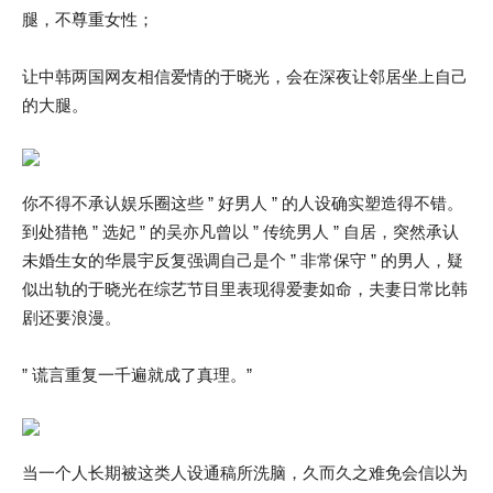
腿，不尊重女性；
让中韩两国网友相信爱情的于晓光，会在深夜让邻居坐上自己
的大腿。
你不得不承认娱乐圈这些 ” 好男人 ” 的人设确实塑造得不错。
到处猎艳 ” 选妃 ” 的吴亦凡曾以 ” 传统男人 ” 自居，突然承认
未婚生女的华晨宇反复强调自己是个 ” 非常保守 ” 的男人，疑
似出轨的于晓光在综艺节目里表现得爱妻如命，夫妻日常比韩
剧还要浪漫。
” 谎言重复一千遍就成了真理。”
当一个人长期被这类人设通稿所洗脑，久而久之难免会信以为