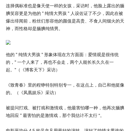
连择偶标准也是像天使一样的女孩，采访时，他脸上露出的腼
腆笑容更是为他的 ” 纯情大男孩 ” 人设佐证了不少，因此在被
爆出绯闻前，粉丝们形容他的颜值是高贵、不食人间烟火的天
神，而性格却是腼腆纯情男。
他的 ” 纯情大男孩 ” 形象体现在方方面面：爱情观是很传统
的，” 一个人来了，再也不会走，两个人能长长久久在一
起。”（《博客天下》采访）
《致青春》里的程铮特别特别专一，在这点上，自己和他挺像
的。（《凤凰娱乐》采访）
被提问打戏、被打戏和激情戏，他最害怕哪一种，他再次腼腆
地回应 ” 最害怕的是激情戏，那个我估计不太行 “。
电影平均分 4.5 的吴亦凡用最好的演技，演好了纯情大男孩的