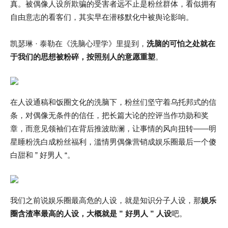
真。被偶像人设所欺骗的受害者远不止是粉丝群体，看似拥有
自由意志的看客们，其实早在潜移默化中被舆论影响。
凯瑟琳 · 泰勒在《洗脑心理学》里提到，
洗脑的可怕之处就在
于我们的思想被粉碎，按照别人的意愿重塑
。
在人设通稿和饭圈文化的洗脑下，粉丝们坚守着乌托邦式的信
条，对偶像无条件的信任，把长篇大论的控评当作功勋和奖
章，而意见领袖们在背后推波助澜，让事情的风向扭转——明
星睡粉洗白成粉丝福利，滥情男偶像营销成娱乐圈最后一个傻
白甜和 ” 好男人 “。
我们之前说娱乐圈最高危的人设，就是知识分子人设，那
娱乐
圈含渣率最高的人设，大概就是 ” 好男人 ” 人设
吧。