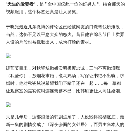
“
天生的爱妻者
“，是 ” 全中国仅此一位的好男人 “。结合那天的
视频服用，这个标签还真是让人发笑。
于晓光最近几条微博的评论区已经被网友的口诛笔伐所淹没，
当然，这仍不足以平息大众的怒火。昔日他在综艺节目上卖弄
人设的片段也被截取出来，成为打脸的素材。
综艺节目里，对秋瓷炫撒娇卖萌极度忠诚，三句不离撒浪嘿
（我爱你），放烟花求婚，煮乌鸡汤，写保证书绝不出轨，求
婚时，他对秋瓷炫说希望我们下辈子还在一起 ……每一幕都
让观察室的嘉宾惊叫连连羡慕不已，比韩剧更让人向往婚姻。
只是几年后，这部浪漫的韩剧烂尾了，人设毁得彻彻底底，最
新一集的剧情变成了《深夜会面的女邻居》，而男主角本人的