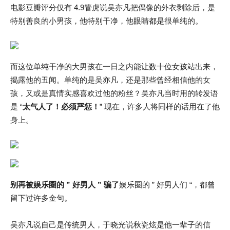
电影豆瓣评分仅有 4.9管虎说吴亦凡把偶像的外衣剥除后，是
特别善良的小男孩，他特别干净，他眼睛都是很单纯的。
而这位单纯干净的大男孩在一日之内能让数十位女孩站出来，
揭露他的丑闻。单纯的是吴亦凡，还是那些曾经相信他的女
孩，又或是真情实感喜欢过他的粉丝？吴亦凡当时用的转发语
是 “
太气人了！必须严惩！
” 现在，许多人将同样的话用在了他
身上。
别再被娱乐圈的 ” 好男人 ” 骗了
娱乐圈的 ” 好男人们 “，都曾
留下过许多金句。
吴亦凡说自己是传统男人，于晓光说秋瓷炫是他一辈子的信