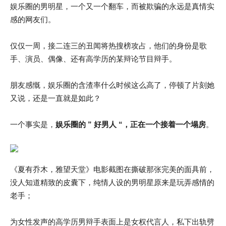
娱乐圈的男明星，一个又一个翻车，而被欺骗的永远是真情实
感的网友们。
仅仅一周，接二连三的丑闻将热搜榜攻占，他们的身份是歌
手、演员、偶像、还有高学历的某辩论节目辩手。
朋友感慨，娱乐圈的含渣率什么时候这么高了，停顿了片刻她
又说，还是一直就是如此？
一个事实是，
娱乐圈的 ” 好男人 “，正在一个接着一个塌房
。
《夏有乔木，雅望天堂》电影截图在撕破那张完美的面具前，
没人知道精致的皮囊下，纯情人设的男明星原来是玩弄感情的
老手；
为女性发声的高学历男辩手表面上是女权代言人，私下出轨劈