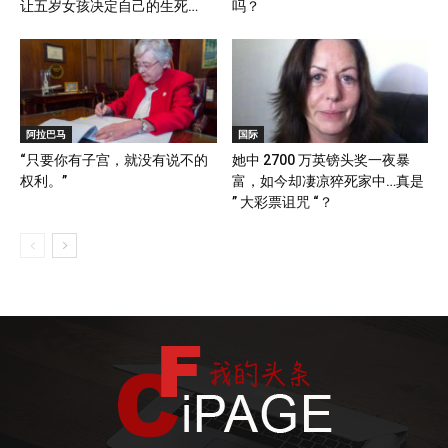
让五岁女孩决定自己的生死…
吗？
阿拉巴马
国际
“只要你有子宫，就没有说不的
她中 2700 万英镑头奖一夜暴
权利。”
富，如今却凄凉猝死家中…真是
” 大彩票诅咒 “？