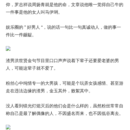
仰，罗志祥说周扬青就是他的命，文章说他唯一觉得自己牛的
一件事是他的女人叫马伊琍。
娱乐圈的 ” 好男人 “，说的话一句比一句真诚动人，做的事一
件比一件龌龊。
渣男洪世贤金句节目里口口声声说着下辈子还要爱老婆的男
人，可能这辈子就不爱了。
粉丝心中纯情专一的大男孩，可能是个玩弄女孩感情、甚至游
走在违法边缘的渣男，金玉其外，败絮其中。
没人看到镁光灯熄灭后的他们会是什么样的，虽然粉丝常常自
称自己是最了解偶像的人，不因盛名而来，也不因低谷离去。