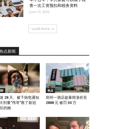
查一次工资预扣和税务资料
June 13, 2026
Load more
热点新闻
国际
热点
迷 28 天、被下病危通知
郑州一酒店趁暴雨涨价至
 大剂量“伟哥”救了新冠
2888 元 被罚 50 万
症的她