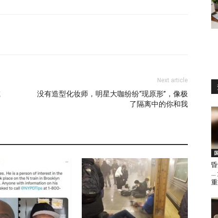
Next article
或
没有造型化妆师，明星大咖纷纷“现原形”，像极
了隔离中的你和我
昏
…
重