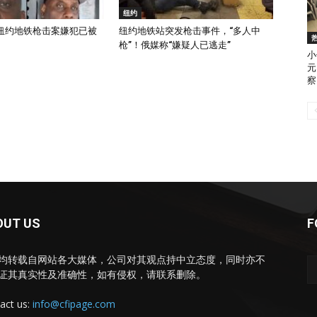
纽约
纽约地铁枪击案嫌犯已被
纽约地铁站突发枪击事件，“多人中
枪”！俄媒称“嫌疑人已逃走”
小
元
察
OUT US
F
均转载自网站各大媒体，公司对其观点持中立态度，同时亦不
证其真实性及准确性，如有侵权，请联系删除。
act us:
info@cfipage.com