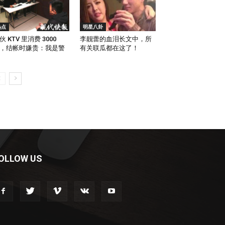
热点
明星八卦
伙 KTV 里消费 3000
李靓蕾的血泪长文中，所
，结帐时嫌贵：我是警
有关联瓜都在这了！
OLLOW US