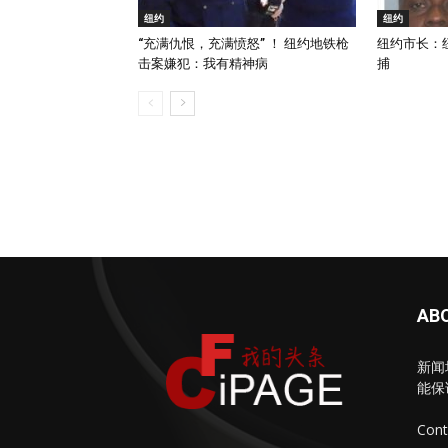
纽约
纽约
“充满仇恨，充满愤怒” ！ 纽约地铁枪
纽约市长：
击案嫌犯：我有精神病
捕
AB
新闻
能保
Cont