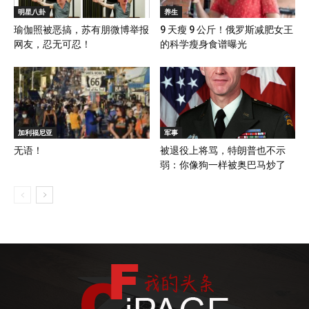
明星八卦
养生
瑜伽照被恶搞，苏有朋微博举报
9 天瘦 9 公斤！俄罗斯减肥女王
网友，忍无可忍！
的科学瘦身食谱曝光
加利福尼亚
军事
无语！
被退役上将骂，特朗普也不示
弱：你像狗一样被奥巴马炒了