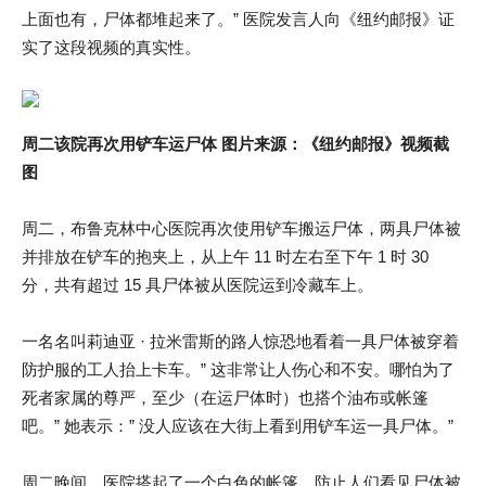
上面也有，尸体都堆起来了。” 医院发言人向《纽约邮报》证
实了这段视频的真实性。
周二该院再次用铲车运尸体 图片来源：《纽约邮报》视频截
图
周二，布鲁克林中心医院再次使用铲车搬运尸体，两具尸体被
并排放在铲车的抱夹上，从上午 11 时左右至下午 1 时 30
分，共有超过 15 具尸体被从医院运到冷藏车上。
一名名叫莉迪亚 · 拉米雷斯的路人惊恐地看着一具尸体被穿着
防护服的工人抬上卡车。” 这非常让人伤心和不安。哪怕为了
死者家属的尊严，至少（在运尸体时）也搭个油布或帐篷
吧。” 她表示：” 没人应该在大街上看到用铲车运一具尸体。”
周二晚间，医院搭起了一个白色的帐篷，防止人们看见尸体被