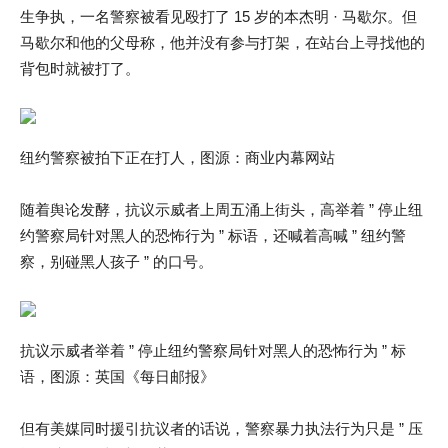
生争执，一名警察被看见殴打了 15 岁的本杰明 · 马歇尔。但
马歇尔和他的父母称，他并没有参与打架，在站台上寻找他的
背包时就被打了。
纽约警察被拍下正在打人，图源：商业内幕网站
随着舆论发酵，抗议示威者上周五涌上街头，高举着 ” 停止纽
约警察局针对黑人的恐怖行为 ” 标语，还喊着高喊 ” 纽约警
察，别碰黑人孩子 ” 的口号。
抗议示威者举着 ” 停止纽约警察局针对黑人的恐怖行为 ” 标
语，图源：英国《每日邮报》
但有美媒同时援引抗议者的话说，警察暴力执法行为只是 ” 压