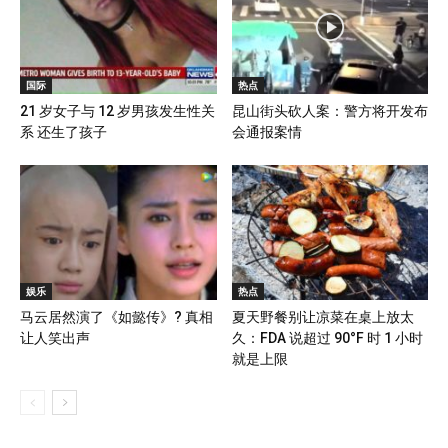
国际
热点
21 岁女子与 12 岁男孩发生性关
昆山街头砍人案：警方将开发布
系 还生了孩子
会通报案情
娱乐
热点
马云居然演了《如懿传》? 真相
夏天野餐别让凉菜在桌上放太
让人笑出声
久：FDA 说超过 90°F 时 1 小时
就是上限