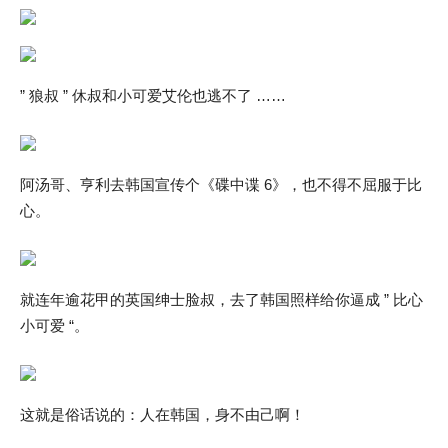
” 狼叔 ” 休叔和小可爱艾伦也逃不了 ……
阿汤哥、亨利去韩国宣传个《碟中谍 6》，也不得不屈服于比
心。
就连年逾花甲的英国绅士脸叔，去了韩国照样给你逼成 ” 比心
小可爱 “。
这就是俗话说的：人在韩国，身不由己啊！