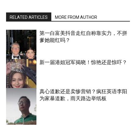
RELATED ARTICLES
MORE FROM AUTHOR
第一白富美抖音走红自称靠实力，不拼
爹她能红吗？
新一届港姐冠军揭晓！惊艳还是惊吓？
娱乐
真心道歉还是卖惨营销？疯狂英语李阳
为家暴道歉，雨天路边举纸板
娱乐
娱乐