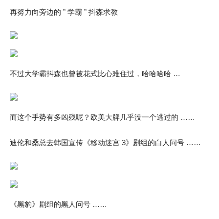
再努力向旁边的 ” 学霸 ” 抖森求教
不过大学霸抖森也曾被花式比心难住过，哈哈哈哈 …
而这个手势有多凶残呢？欧美大牌几乎没一个逃过的 ……
迪伦和桑总去韩国宣传《移动迷宫 3》剧组的白人问号 ……
《黑豹》剧组的黑人问号 ……