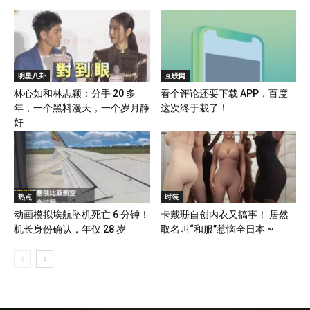
明星八卦
互联网
林心如和林志颖：分手 20 多
看个评论还要下载 APP，百度
年，一个黑料漫天，一个岁月静
这次终于栽了！
好
热点
时装
动画模拟埃航坠机死亡 6 分钟！
卡戴珊自创内衣又搞事！ 居然
机长身份确认，年仅 28 岁
取名叫“和服”惹恼全日本 ~