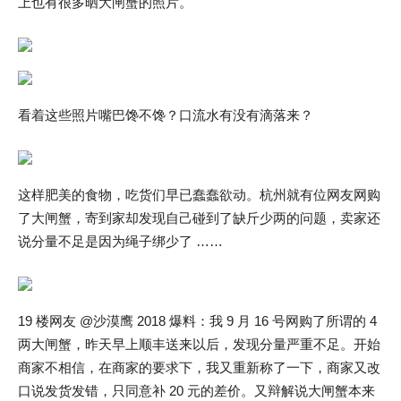
上也有很多晒大闸蟹的照片。
看着这些照片嘴巴馋不馋？口流水有没有滴落来？
这样肥美的食物，吃货们早已蠢蠢欲动。杭州就有位网友网购
了大闸蟹，寄到家却发现自己碰到了缺斤少两的问题，卖家还
说分量不足是因为绳子绑少了 ……
19 楼网友 @沙漠鹰 2018 爆料：我 9 月 16 号网购了所谓的 4
两大闸蟹，昨天早上顺丰送来以后，发现分量严重不足。开始
商家不相信，在商家的要求下，我又重新称了一下，商家又改
口说发货发错，只同意补 20 元的差价。又辩解说大闸蟹本来