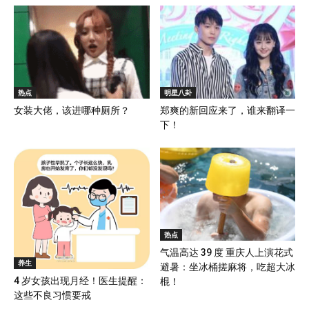
热点
明星八卦
女装大佬，该进哪种厕所？
郑爽的新回应来了，谁来翻译一
下！
热点
气温高达 39 度 重庆人上演花式
养生
避暑：坐冰桶搓麻将，吃超大冰
4 岁女孩出现月经！医生提醒：
棍！
这些不良习惯要戒