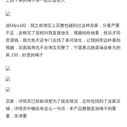
上拆下来的绳子堆一起比蟹还大
@Dilys182：我之前淘宝上买蟹也碰到过这种卖家，分量严重
不足，反映完了居然叫我直接放生，视频拍给他看，然后才同
意退钱，我大热天还专门去找了条河放生，让我妈旁边杵着拍
视频，后面就再也不在淘宝买蟹了，宁愿累点跑菜场@春天的
风 133：好贵的绳子
店家：详情页已经标清楚为了核实情况，志玲也找到了这家店
铺，详情页中确实有这么一句话：本产品蟹都是加绳子的重
量，非净重