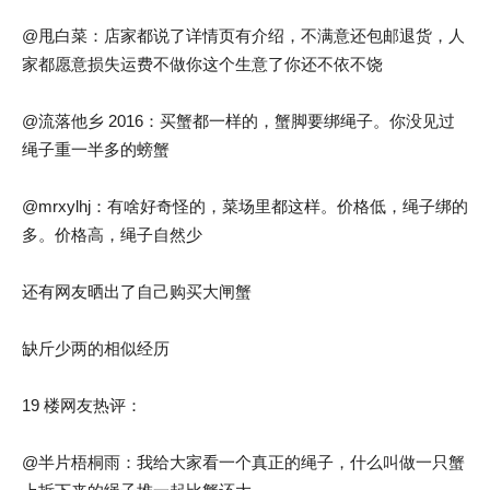
@甩白菜：店家都说了详情页有介绍，不满意还包邮退货，人
家都愿意损失运费不做你这个生意了你还不依不饶
@流落他乡 2016：买蟹都一样的，蟹脚要绑绳子。你没见过
绳子重一半多的螃蟹
@mrxylhj：有啥好奇怪的，菜场里都这样。价格低，绳子绑的
多。价格高，绳子自然少
还有网友晒出了自己购买大闸蟹
缺斤少两的相似经历
19 楼网友热评：
@半片梧桐雨：我给大家看一个真正的绳子，什么叫做一只蟹