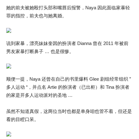
她的前夫被她殴打头部和嘴唇后报警，Naya 因此面临家暴轻
罪的指控，前夫也与她离婚。
说到家暴，漂亮妹妹奎因的扮演者 Dianna 曾在 2011 年被前
男友家暴打断鼻子 … 也是很惨。
顺便一提，Naya 还曾在自己的书里爆料 Glee 剧组经常组织 ”
多人运动 “，并点名 Artie 的扮演者（已出柜）和 Tina 扮演者
的家是开多人运动派对的圣地 …
虽然不知道真假，这两位当时也都是单身咱也管不着，但还是
看的目瞪口呆。