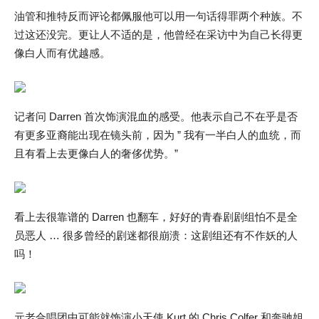
油管和推特反而评论都佩服他可以用一句话得罪两个种族。不
过这还没完。更让人不适的是，他曾经在采访中为自己长得更
像白人而有优越感。
记者问 Darren 首次饰演混血的感受。他表示自己不在乎是否
有更多亚裔能出现在镜头前，因为 ” 我有一半白人的血统，而
且有看上去更像白人的奢侈优势。”
看上去很靠谱的 Darren 也翻车，好好的青春剧剧组怕不是全
员恶人 … 很多曾经的剧迷都很崩溃：这剧组还有不作妖的人
吗！
元老合唱团中可能就饰演小天使 Kurt 的 Chris Colfer 和奔驰姐