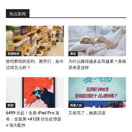
热点新闻
宏观经济
养生
曾经辉煌的安利、雅芳们，如今
为什么睡得越多反而越累？真相
过得怎么样？
原来是这样
科技
明星八卦
6499 元起！全新 iPad Pro 发
又挨骂了，她真活该
布：全面屏 +A12X 仿生处理器
+ 强大配件