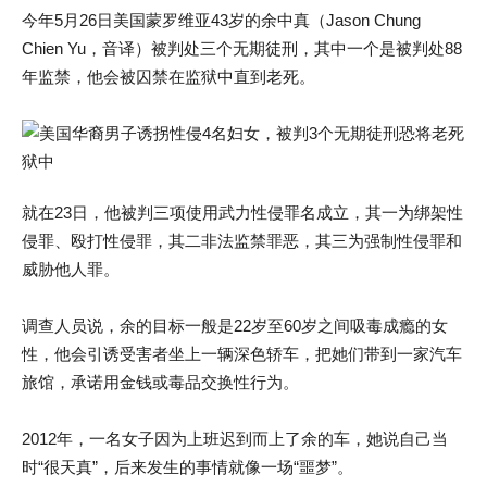
今年5月26日美国蒙罗维亚43岁的余中真（Jason Chung
Chien Yu，音译）被判处三个无期徒刑，其中一个是被判处88
年监禁，他会被囚禁在监狱中直到老死。
就在23日，他被判三项使用武力性侵罪名成立，其一为绑架性
侵罪、殴打性侵罪，其二非法监禁罪恶，其三为强制性侵罪和
威胁他人罪。
调查人员说，余的目标一般是22岁至60岁之间吸毒成瘾的女
性，他会引诱受害者坐上一辆深色轿车，把她们带到一家汽车
旅馆，承诺用金钱或毒品交换性行为。
2012年，一名女子因为上班迟到而上了余的车，她说自己当
时“很天真”，后来发生的事情就像一场“噩梦”。