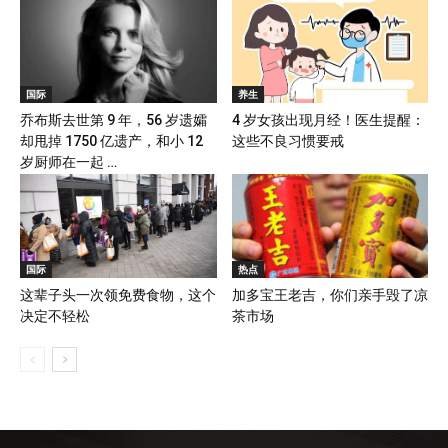
国际
养生
乔布斯去世第 9 年，56 岁遗孀
4 岁女孩出现月经！医生提醒：
却甩掉 1750 亿遗产，和小 12
这些不良习惯要戒
岁厨师在一起 …
国际
热点
这辈子头一次领免费食物，这个
加多宝王老吉，你们亲手毁了凉
决定不轻松
茶市场