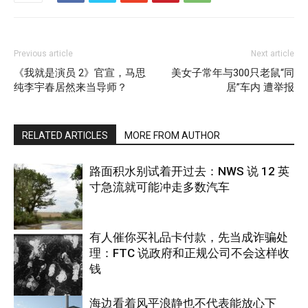
Previous article
Next article
《我就是演员 2》官宣，马思
美女子常年与300只老鼠“同
纯李宇春居然来当导师？
居”车内 遭举报
RELATED ARTICLES
MORE FROM AUTHOR
路面积水别试着开过去：NWS 说 12 英
寸急流就可能冲走多数汽车
有人催你买礼品卡付款，先当成诈骗处
理：FTC 说政府和正规公司不会这样收
热点
钱
海边看着风平浪静也不代表能放心下