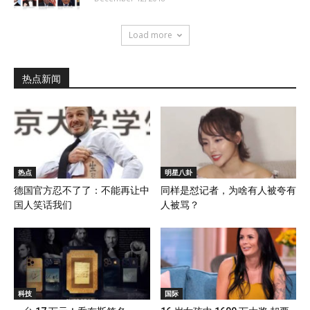
Load more
热点新闻
热点
明星八卦
德国官方忍不了了：不能再让中
同样是怼记者，为啥有人被夸有
国人笑话我们
人被骂？
科技
国际