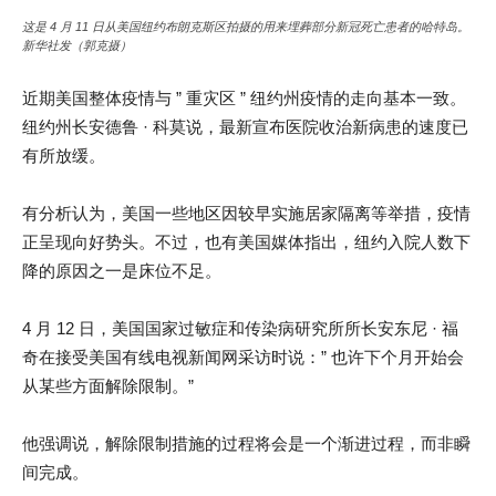
这是 4 月 11 日从美国纽约布朗克斯区拍摄的用来埋葬部分新冠死亡患者的哈特岛。
新华社发（郭克摄）
近期美国整体疫情与 ” 重灾区 ” 纽约州疫情的走向基本一致。
纽约州长安德鲁 · 科莫说，最新宣布医院收治新病患的速度已
有所放缓。
有分析认为，美国一些地区因较早实施居家隔离等举措，疫情
正呈现向好势头。不过，也有美国媒体指出，纽约入院人数下
降的原因之一是床位不足。
4 月 12 日，美国国家过敏症和传染病研究所所长安东尼 · 福
奇在接受美国有线电视新闻网采访时说：” 也许下个月开始会
从某些方面解除限制。”
他强调说，解除限制措施的过程将会是一个渐进过程，而非瞬
间完成。