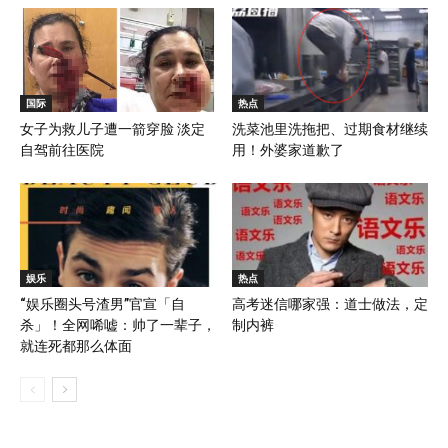
国际
热点
女子为救儿子遭一箭穿脸 淡定
洗菜池里洗拖把、过期食材继续
自驾前往医院
用！外婆家道歉了
娱乐
热点
“娱乐圈头号渣男”官宣「自
高考迷信哪家强：道士做法，定
杀」！全网唏嘘：帅了一辈子，
制内裤
就连死都那么体面