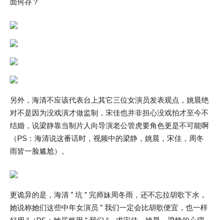
面何存？
另外，海清不应该代表台上其它三位女演员发表观点，姚晨绝
对不是因为没戏演才做监制，宋佳也并非担心没戏拍才至今不
结婚，说梁静靠当制片人向导演老公管虎要角色更是不可能啊
（PS：海清说这番话时，视频中的梁静，姚晨，宋佳，周冬
雨皆一脸尴尬）。
更诡异的是，海清 ” 坑 ” 完师妹周冬雨，还不忘拉胡歌下水，
她说称她们这些中年女演员 ” 我们一定会比胡歌便宜，也一样