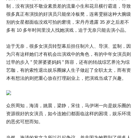
制，没有演技不敬业素质差的流量小生和花旦横行霸道，导致
很多真正有演技的好演员只能坐冷板凳，连蒋雯丽这种大腕级
别的女星都面临没戏可拍的窘境，宋丹丹透露 35 岁之后差不
多有 10 多年时间里没人找她演戏，迫于无奈只能去演小品。
迫于无奈，很多女演员转型幕后担任制片人、导演、监制，因
为只有这样她们才有机会出演戏中的角色，有的中年女演员则
过早的步入 ” 荧屏婆婆妈妈 ” 阵容，还有的转战综艺界沦为综
艺咖，有的索性退出娱乐圈嫁人生子做起了全职太太，而有资
本有想法的则把重心放在打理副业上，把演戏当成了兴趣。
众所周知，海清，姚晨，梁静，宋佳，马伊琍一向是娱乐圈的
资源很好的女演员，如今连她们都面临这样的困境，娱乐环境
的恶劣可想而知。
当然，海清的发文之所以引起争议，并非因为她戳到了很多人