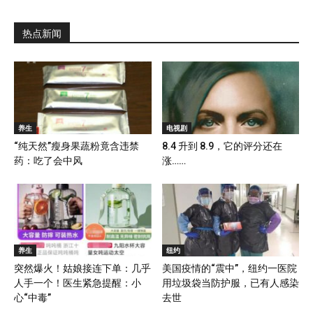
热点新闻
养生
电视剧
“纯天然”瘦身果蔬粉竟含违禁
8.4 升到 8.9，它的评分还在
药：吃了会中风
涨……
养生
纽约
突然爆火！姑娘接连下单：几乎
美国疫情的“震中”，纽约一医院
人手一个！医生紧急提醒：小
用垃圾袋当防护服，已有人感染
心“中毒”
去世