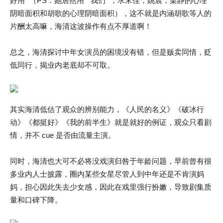
好用 “（PS：她居然用 ” 我们 “，求宋佳，姚晨，梁静的心理
阴暗面积和胡歌的心理阴暗面积），这不就是内涵胡歌等人的
片酬太高嘛，海清这波操作有点不厚道啊！
总之，海清探讨中年女演员的困境没有错，但是贩卖同情，贬
低同行，揭业内老底却不可取。
其实海清低估了观众的辨别能力，《人民的名义》《破冰行
动》《都挺好》《我的前半生》就是就好的例证，观众只看剧
情，并不 cue 是否由流量主演。
同时，海清也大可不必将没戏演归咎于年龄问题，早前曾有很
多业内人士披露，圈内某些女星尽管人到中年还是不肯演妈
妈，担心因此失去少女感，因此在戏里强行扮嫩，导致剧集质
量和口碑下降。