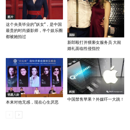
图片
这个央美毕业的“妖女”，是中国
最贵的时尚摄影师，半个娱乐圈
国际
都被她拍过
新郎殴打并猥亵女服务员 大闹
婚礼面临性侵指控
科技
明星八卦
中国禁售苹果？外媒吓一大跳！
本来对他无感，现在心生厌恶