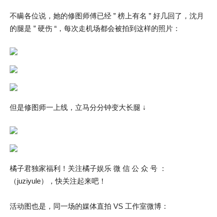
不瞒各位说，她的修图师傅已经 ” 榜上有名 ” 好几回了，沈月
的腿是 ” 硬伤 “，每次走机场都会被拍到这样的照片：
但是修图师一上线，立马分分钟变大长腿 ↓
橘子君独家福利！关注橘子娱乐 微 信 公 众 号 ：
（juziyule），快关注起来吧！
活动图也是，同一场的媒体直拍 VS 工作室微博：