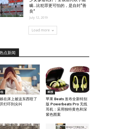
瞒…比犯罪更可怕的，是自封“善
良”
July 12, 2019
Load more
热点新闻
养生
科技
娘在床上被这东西咬了
苹果 Beats 发布全新特别
开灯吓到尖叫
版 Powerbeats Pro 无线
耳机：采用独特黄色和深
紫色图案