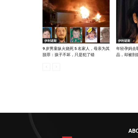
伊利诺斯
伊利诺斯
9 岁男童纵火烧死 5 名家人，母亲为其
年轻孕妈去
脱罪：孩子不坏，只是犯了错
品，却被剖腹
AB