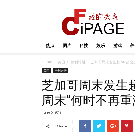
我
的
头
条
热点
图片
科技
娱乐
游戏
养
Home
美国
伊利诺斯
芝加哥周末发生超 50 起
美国
伊利诺斯
芝加哥周末发生超
周末”何时不再重
June 5, 2019
Share