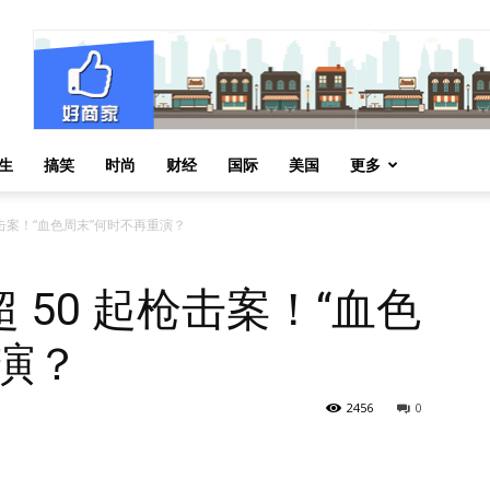
生
搞笑
时尚
财经
国际
美国
更多
枪击案！“血色周末”何时不再重演？
 50 起枪击案！“血色
演？
2456
0