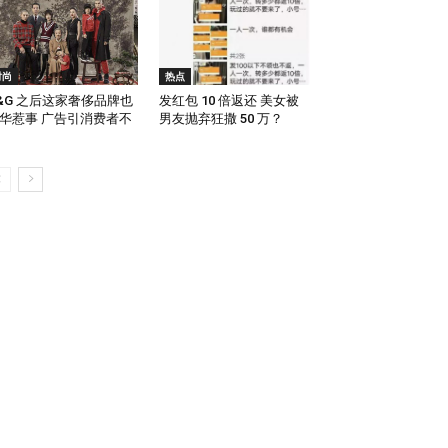
时尚
热点
&G 之后这家奢侈品牌也
发红包 10 倍返还 美女被
华惹事 广告引消费者不
男友抛弃狂撒 50 万？