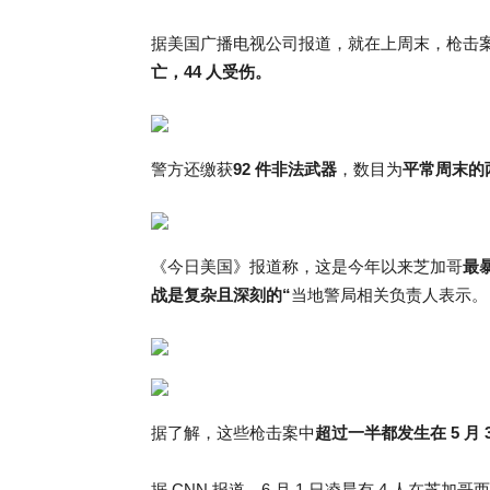
据美国广播电视公司报道，就在上周末，枪击
亡，44 人受伤。
警方还缴获
92 件非法武器
，数目为
平常周末的
《今日美国》报道称，这是今年以来芝加哥
最
战是复杂且深刻的
“
当地警局相关负责人表示。
据了解，这些枪击案中
超过一半都发生在 5 月 
据 CNN 报道，6 月 1 日凌晨有 4 人在芝