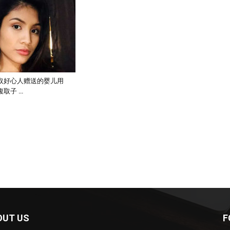
取好心人赠送的婴儿用
取子 …
OUT US
F