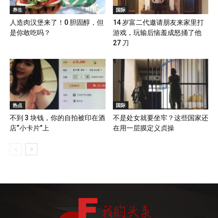
养生
国际
人造肉汉堡来了！0 胆固醇，但
14 岁富二代邀请朋友来家里打
是你敢吃吗？
游戏，玩输后恼羞成怒捅了他
27 刀
热点
国际
不到 3 块钱，你的自拍被印在酒
不是处女就要坐牢？这些国家还
店“小卡片”上
在用一层膜定义贞操