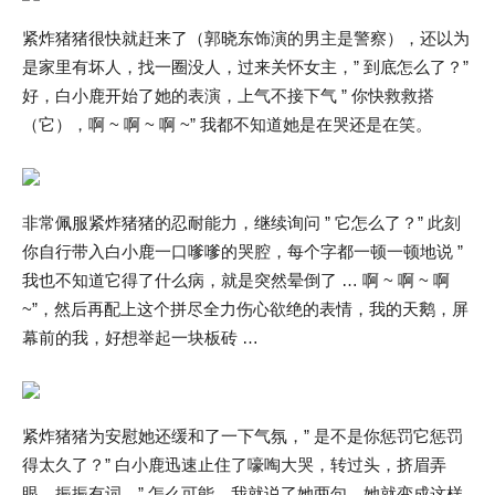
紧炸猪猪很快就赶来了（郭晓东饰演的男主是警察），还以为
是家里有坏人，找一圈没人，过来关怀女主，” 到底怎么了？”
好，白小鹿开始了她的表演，上气不接下气 ” 你快救救搭
（它），啊 ~ 啊 ~ 啊 ~” 我都不知道她是在哭还是在笑。
非常佩服紧炸猪猪的忍耐能力，继续询问 ” 它怎么了？” 此刻
你自行带入白小鹿一口嗲嗲的哭腔，每个字都一顿一顿地说 ”
我也不知道它得了什么病，就是突然晕倒了 … 啊 ~ 啊 ~ 啊
~”，然后再配上这个拼尽全力伤心欲绝的表情，我的天鹅，屏
幕前的我，好想举起一块板砖 …
紧炸猪猪为安慰她还缓和了一下气氛，” 是不是你惩罚它惩罚
得太久了？” 白小鹿迅速止住了嚎啕大哭，转过头，挤眉弄
眼，振振有词，” 怎么可能，我就说了她两句，她就变成这样