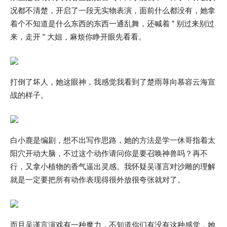
况都不清楚，开启了一段无实物表演，面前什么都没有，她拿
着个不知道是什么东西的东西一通乱舞，还喊着 ” 别过来别过
来，走开 ” 大姐，麻烦你睁开眼先看看。
打倒了坏人，她这眼神，我感觉我看到了楚雨荨向慕容云海宣
战的样子。
白小鹿是编剧，想不出写作思路，她的方法是学一休哥指着太
阳穴开动大脑，不过这个动作请问你是要召唤神兽吗？再不
行，又拿小植物的香气逼出灵感。我怀疑吴谨言对沙雕的理解
就是一定要把所有动作表现得很外放很夸张就对了。
而且吴谨言演戏有一种魔力，不知道你们有没有这种感觉，她