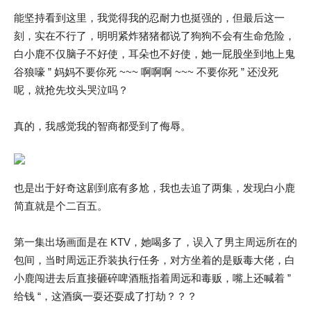
能坚持看到这里，我觉得我的忍耐力也挺强的，但最后这一
刻，实在不行了，明明紧炸猪猪都说了狗狗不会有生命危险，
白小鹿不仅脑子不好使，耳朵也不好使，她一屁股坐到地上鬼
谷狼嚎 ” 妈妈不要你死 ~~~ 啊啊啊 ~~~ 不要你死 ” 还没死
呢，就抢先坟头哭泣吗？
真的，我感觉我的智商都受到了侮辱。
也是出于好奇这剧到底有多尬，我也去追了两集，发现白小鹿
简直就是个二百五。
第一集出场画面是在 KTV，她喝多了，误入了男主周远所在的
包间，当时周远正乔装执行任务，对方坐着的是贩毒大佬，白
小鹿闯进去后直接砸碎啤酒瓶指着周远和毒贩，嘴上还喊着 ”
给钱 “，这酒疯一耍还耍成了打劫？？？