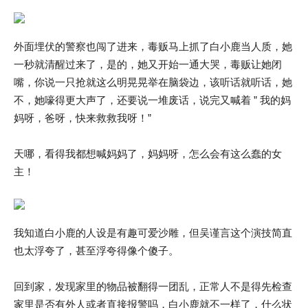
外面埋伏的警察也闯了进来，毒贩马上抓了白小鹿当人质，她
一秒就清醒过来了，是的，她又开始一通大哭，毒贩让她闭
嘴，你说一只抢就这么明晃晃举在脑袋边，该听话就听话，她
不，她嚎得更大声了，还要说一堆废话，说完又喊着 ” 我的妈
妈呀，爸呀，快来救救我呀！”
天哪，看得我都想喊妈妈了，妈妈呀，怎么会有这么蠢的女
主！
我知道白小鹿的人设是有趣可爱沙雕，但吴谨言这个演技简直
也太浮夸了，甚至浮夸得像个傻子。
回到家，发现家里的物品被翻得一团乱，正常人不是得先检查
家里是否有外人或者直接报警吗，白小鹿就不一样了，什么状