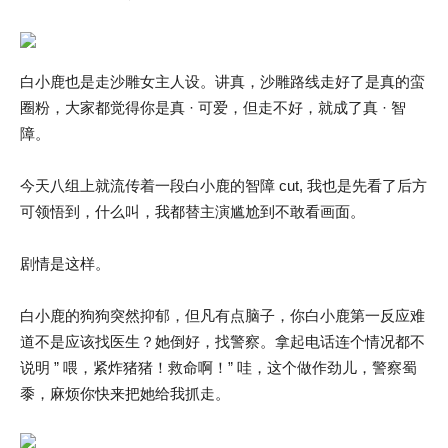
白小鹿也是走沙雕女主人设。讲真，沙雕路线走好了是真的蛮
圈粉，大家都觉得你是真 · 可爱，但走不好，就成了真 · 智
障。
今天八组上就流传着一段白小鹿的智障 cut, 我也是先看了后方
可领悟到，什么叫，我都替主演尴尬到不敢看画面。
剧情是这样。
白小鹿的狗狗突然抑郁，但凡有点脑子，你白小鹿第一反应难
道不是应该找医生？她倒好，找警察。拿起电话连个情况都不
说明 ” 喂，紧炸猪猪！救命啊！” 哇，这个做作劲儿，警察蜀
黍，麻烦你快来把她给我抓走。