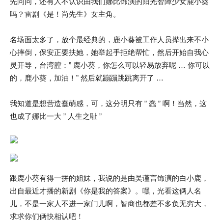
先问问，还有人不认识由我们娜比饰演的阳光智障少女鹿小葵
吗？雷剧《是！尚先生》女主角。
名场面太多了，放个最经典的，鹿小葵被工作人员撵出来不小
心摔倒，保安正要扶她，她举起手拒绝帮忙，然后开始自我心
灵开导，台湾腔：” 鹿小葵，你怎么可以轻易放弃呢 … 你可以
的，鹿小葵，加油！” 然后就蹦蹦跳跳离开了 …
我知道是想营造蠢萌感，可，这分明只有 ” 蠢 ” 啊！当然，这
也成了娜比一大 ” 人生之耻 ”
跟鹿小葵有得一拼的姐妹，我说的是由吴谨言饰演的白小鹿，
出自最近才播的新剧《你是我的答案》。嘿，光看这俩人名
儿，不是一家人不进一家门儿啊，智商也都差不多负无穷大，
求求你们俩快相认吧！