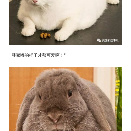
” 胖嘟嘟的样子才赘可爱啊！”