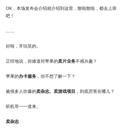
OK，本场发布会介绍就介绍到这里，散啦散啦，都去上班
吧！
……
好啦，开玩笑的。
正经地说，你难道对苹果的
卖片业务
不感兴趣？
苹果的
办卡服务
，你不想了解一下？
被很多人吹爆的
卖杂志、卖游戏项目
，到底厉害在哪儿？
听机哥一一道来。
卖杂志