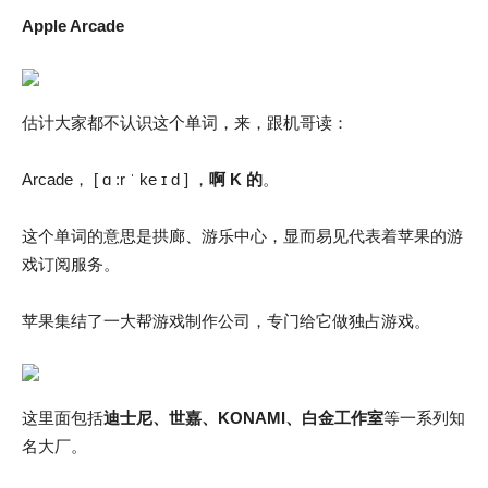
Apple Arcade
估计大家都不认识这个单词，来，跟机哥读：
Arcade， [ ɑ :r ˈ ke ɪ d ] ，
啊 K 的
。
这个单词的意思是拱廊、游乐中心，显而易见代表着苹果的游
戏订阅服务。
苹果集结了一大帮游戏制作公司，专门给它做独占游戏。
这里面包括
迪士尼、世嘉、KONAMI、白金工作室
等一系列知
名大厂。