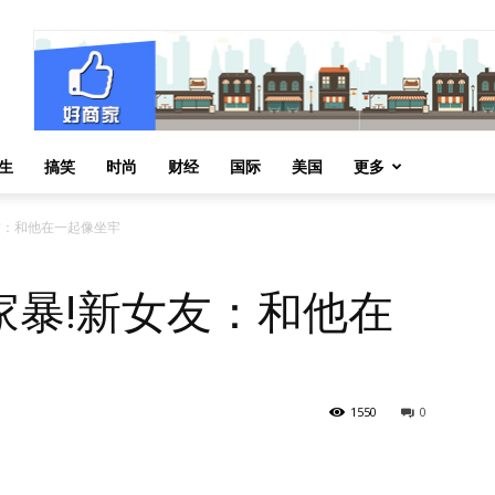
生
搞笑
时尚
财经
国际
美国
更多
友：和他在一起像坐牢
家暴!新女友：和他在
1550
0