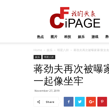
我
的
头
条
热点
图片
科技
娱乐
游戏
养
Home
娱乐
明星八卦
蒋劲夫再次被曝家暴!新女
娱乐
明星八卦
蒋劲夫再次被曝
一起像坐牢
November 27, 2019
Share