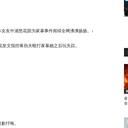
本女友中浦悠花因为家暴事件闹得全网沸沸扬扬。↓
浦悠花发文指控蒋劲夫殴打家暴她之后玩失踪。
金
全
道歉忏悔。