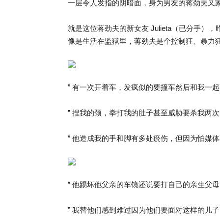
一层令人发指的阴暗面，身为男友的蒋劲夫又
就是这位蒋劲夫的新女友 Julieta（已分手），
像是生活在监狱里，蒋劲夫是个控制狂、暴力狂
” 有一次开着车，发疯似的要撞车然后和我一起
” 捏我的颈，拳打我的肚子甚至威胁要杀我两次
” 他造成我的手和脚有多处瘀伤，但因为怕媒体
” 他踢坏他父亲的车镜还说要打自己的亲生父母
” 我替他们感到难过因为他们要面对这样的儿子