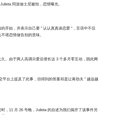
Julieta 同游迪士尼被拍，恋情曝光。
开始，并表示自己要 ” 认认真真谈恋爱 “，言语中不仅
去不堪恋情做告别的意味。
久。由于两人高调示爱后便长达 3 个多月零互动，因此网
人社交平台上提及了此事，但得到的答案却是让蒋劲夫 ” 越远越
1 月 26 号晚，Julieta 的自述为我们揭开了该事件另