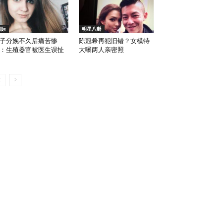
国际
明星八卦
子分娩不久后痛苦惨
陈冠希再犯旧错？女模特
：生殖器官被医生误扯
大曝两人亲密照