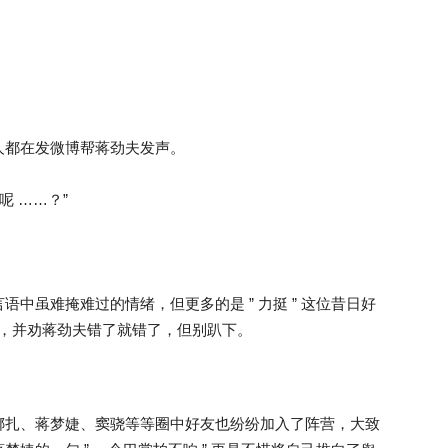
人都在发微博帮蒋劲夫发声。
呢 ……？”
中虽难掩难过的情绪，但更多的是 ” 力挺 ” 这位昔日好
 “，并劝蒋劲夫错了就错了，但别趴下。
娜扎、蒋梦婕、窦骁等等圈中好友也纷纷加入了阵营，大致