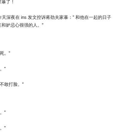
家暴了！
昨天深夜在 ins 发文控诉蒋劲夫家暴：” 和他在一起的日子
和妒忌心很强的人。”
死。”
。”
不敢打脸。”
。”
。”