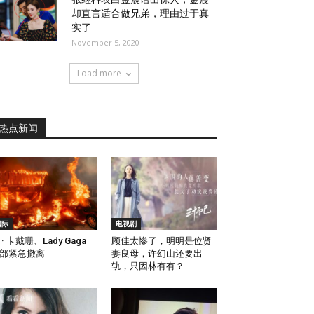
却直言适合做兄弟，理由过于真
实了
November 5, 2020
Load more
热点新闻
国际
电视剧
 · 卡戴珊、Lady Gaga
顾佳太惨了，明明是位贤
部紧急撤离
妻良母，许幻山还要出
轨，只因林有有？