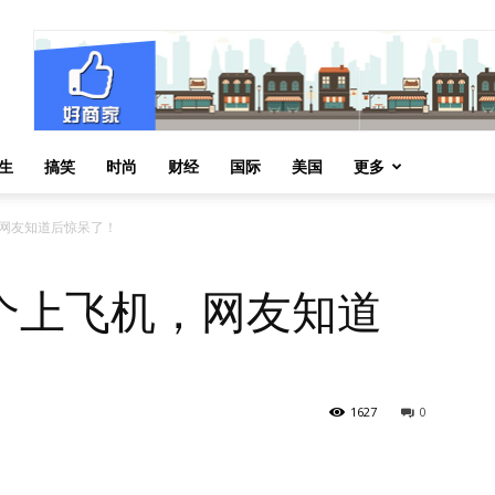
生
搞笑
时尚
财经
国际
美国
更多
网友知道后惊呆了！
个上飞机，网友知道
1627
0