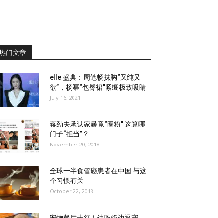
热门文章
elle 盛典：周笔畅抹胸“又纯又
欲”，杨幂“包臀裙”紧绷极致吸睛
July 16, 2021
蒋劲夫承认家暴竟“圈粉” 这算哪
门子“担当”？
November 20, 2018
全球一半食管癌患者在中国 与这
个习惯有关
October 22, 2018
宠物餐厅走红！边吃饭边逗宠