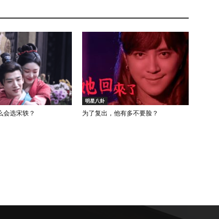
明星八卦
么会选宋轶？
为了复出，他有多不要脸？