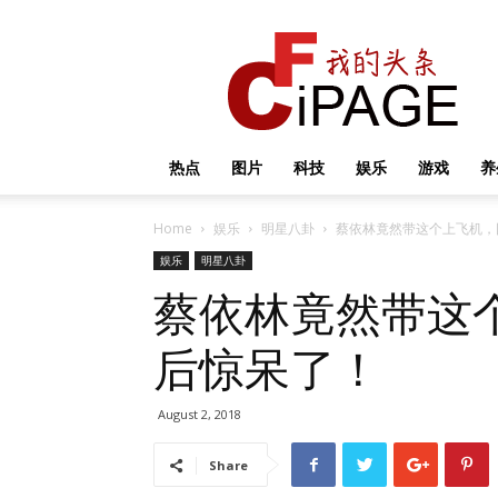
我
的
头
条
热点
图片
科技
娱乐
游戏
养
Home
娱乐
明星八卦
蔡依林竟然带这个上飞机，
娱乐
明星八卦
蔡依林竟然带这
后惊呆了！
August 2, 2018
Share