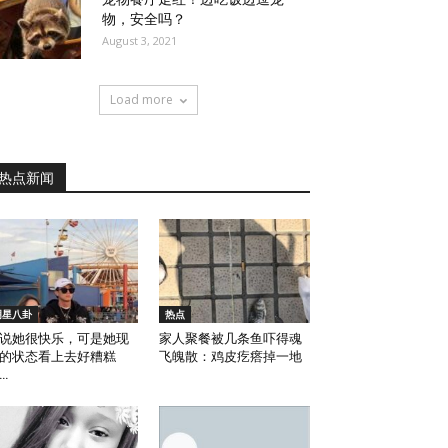
物，安全吗？
August 3, 2021
Load more
热点新闻
明星八卦
热点
说她很快乐，可是她现
家人聚餐被几条鱼吓得魂
的状态看上去好糟糕
飞魄散：鸡皮疙瘩掉一地
…