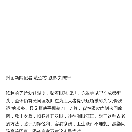
封面新闻记者 戴竺芯 摄影 刘陈平
锋利的刀片划过眼皮，贴着眼球扫过，你敢尝试吗？成都街
头，至今仍有民间理发师在为胆大者提供这项被称为“刀锋洗
眼”的服务。只见师傅手握剃刀，刀锋刀背在眼皮内侧来回摩
擦，数十次后，顾客睁开双眼，往往泪眼汪汪。对于这种古老
的方法，鉴于刀锋锐利、容易刮伤，卫生条件不理想、感染风
险高等因素，眼科专家不建议市民尝试。