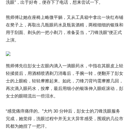
洗眼”，出于好奇，便存下了电话，想来尝试一下。
熊师傅让她在座椅上略微平躺，又从工具箱中拿出一块红布铺
在凳子上，再取出几瓶眼药水及瓶装酒精，两根细细的银珠和
用于刮面、剃头的一把小剃刀，准备妥当，“刀锋洗眼”便正式
上演。
熊师傅先往彭女士左眼内滴入一滴眼药水，中指在其眼皮上轻
轻揉搓后，用酒精喷洒剃刀消毒后，手腕一转，便翻开了彭女
士的上眼睑，轻轻摩擦起来。如此，刀锋刀背均需摩擦几回，
再次滴入眼药水，按摩，最后用细小的银珠伸入眼眶滚动，彭
女士的眼睛流出一些泪水。
“感觉痛痒痛痒的。”大约 30 分钟后，彭女士的刀锋洗眼服务
完成，她觉得，洗眼过程中并无太大异常感受，围观的几位市
民都为她捏了一把汗。