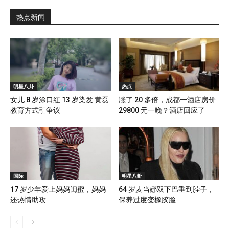
热点新闻
明星八卦
热点
女儿 8 岁涂口红 13 岁染发 黄磊
涨了 20 多倍，成都一酒店房价
教育方式引争议
29800 元一晚？酒店回应了
国际
明星八卦
17 岁少年爱上妈妈闺蜜，妈妈
64 岁麦当娜双下巴垂到脖子，
还热情助攻
保养过度变橡胶脸