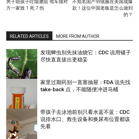
男子朝孩子吐烟遭阻 驾车撞对
不知名国产羽绒服在美国成爆
方一家致 1 死 7 伤
款！这位中国老板是怎么做到
的？
RELATED ARTICLES
MORE FROM AUTHOR
发现蜱虫别先抹油烧它：CDC 说用镊子
尽快直直拔出更稳妥
家里过期药别一直塞抽屉：FDA 说先找
take-back 点，不能随便冲进马桶
养生
带孩子去泳池前别只看水蓝不蓝：CDC
说排水口、救生设备和换尿布位置都该
养生
先看