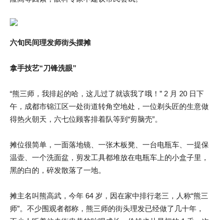
六旬民间理发师街头摆摊
拿手技艺“刀锋洗眼”
“熊三师，我排起的哈，这儿过了就该我了哦！” 2 月 20 日下
午，成都市锦江区一处街道转角空地处，一位剃头匠的生意做
得热火朝天，六七位顾客排着队等到“剪脑壳”。
摊位很简单，一面落地镜、一张木板凳、一台电瓶车、一提保
温壶、一个洗面盆，剪发工具都堆放在电瓶车上的小盒子里，
黑的白的，碎发散落了一地。
摊主名叫熊高武，今年 64 岁，因在家中排行老三，人称“熊三
师”。不少围观者都称，熊三师的街头理发已经做了几十年，