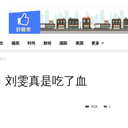
生
搞笑
时尚
财经
国际
美国
更多
血亏！
，刘雯真是吃了血
1926
0