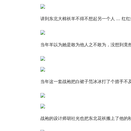
讲到东北大棉袄羊不得不想起另一个人 … 红
当年羊以为她是敢为他人之不敢为，没想到竟
当年这一套战袍把白裙子范冰冰打了个措手不
战袍的设计师胡社光也把东北花袄搬上了他的