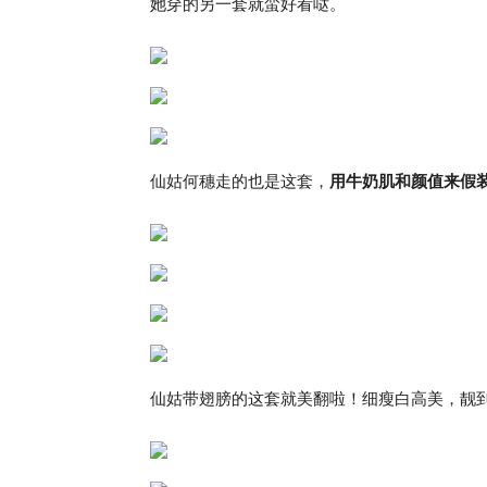
她穿的另一套就蛮好看哒。
仙姑何穗走的也是这套，
用牛奶肌和颜值来假
仙姑带翅膀的这套就美翻啦！细瘦白高美，靓