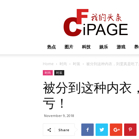
我
的
头
条
热点
图片
科技
娱乐
游戏
养
Home
时尚
时装
被分到这种内衣，刘雯真是吃了
时尚
时装
被分到这种内衣
亏！
November 9, 2018
Share