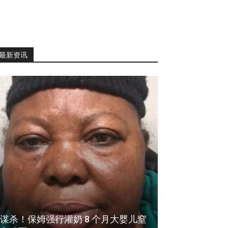
最新资讯
谋杀！保姆强行灌奶 8 个月大婴儿窒