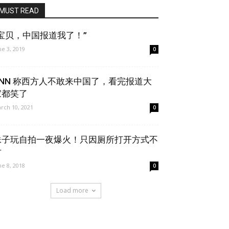
MUST READ
“宝贝，中国报道我了！”
ne 3, 2019
0
CNN 称西方人不敢来中国了，看完报道大
家都笑了
rch 10, 2021
0
妹子玩自拍一夜爆火！只因厕所打开方式不
对
ne 8, 2018
0
Load more