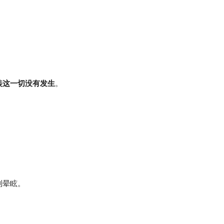
装这一切没有发生
。
到晕眩。