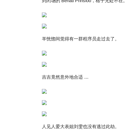
到闭场的 Behati Prinsloo，格子无处不在。
羊恍惚间觉得有一群程序员走过去了。
吉吉竟然意外地合适 …
人见人爱大表姐刘雯也没有逃过此劫。