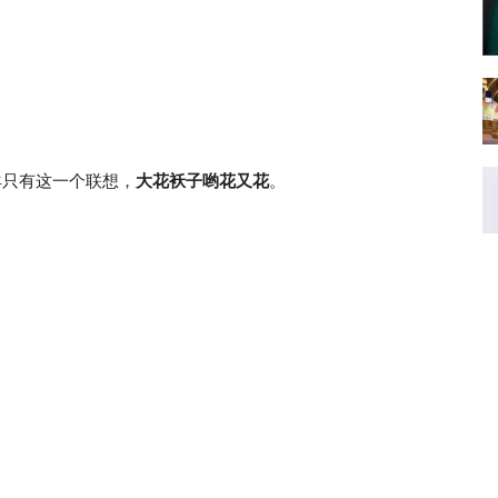
套让羊只有这一个联想，
大花袄子哟花又花
。