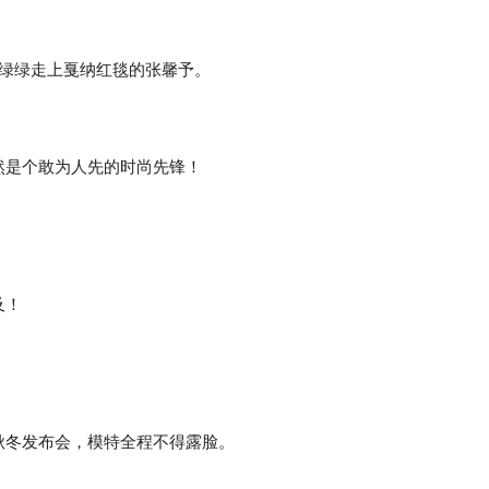
红绿绿走上戛纳红毯的张馨予。
然是个敢为人先的时尚先锋！
及！
秋冬发布会，模特全程不得露脸。