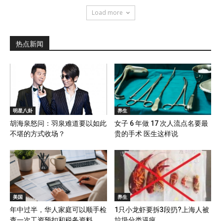
Load more
热点新闻
明星八卦
养生
胡海泉怒问：羽泉难道要以如此
女子 6 年做 17 次人流点名要最
不堪的方式收场？
贵的手术 医生这样说
美国
养生
年中过半，华人家庭可以顺手检
1只小龙虾要拆3段扔?上海人被
查一次工资预扣和税务资料
垃圾分类逼疯