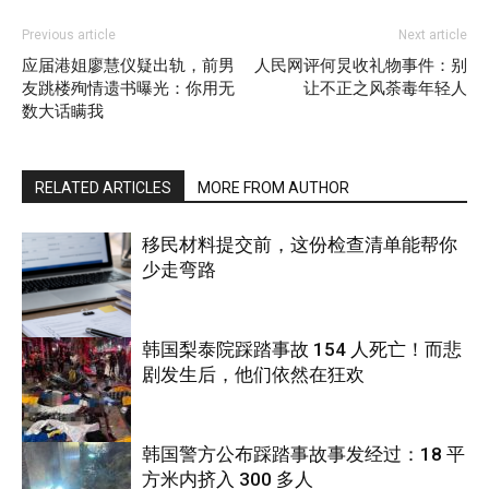
Previous article
Next article
应届港姐廖慧仪疑出轨，前男
人民网评何炅收礼物事件：别
友跳楼殉情遗书曝光：你用无
让不正之风荼毒年轻人
数大话瞒我
RELATED ARTICLES
MORE FROM AUTHOR
移民材料提交前，这份检查清单能帮你
少走弯路
韩国梨泰院踩踏事故 154 人死亡！而悲
剧发生后，他们依然在狂欢
国际
韩国警方公布踩踏事故事发经过：18 平
方米内挤入 300 多人