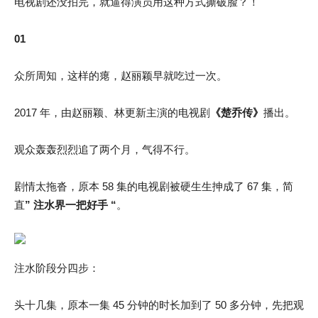
电视剧还没拍完，就逼得演员用这种方式撕破脸？！
01
众所周知，这样的瘪，赵丽颖早就吃过一次。
2017 年，由赵丽颖、林更新主演的电视剧
《楚乔传》
播出。
观众轰轰烈烈追了两个月，气得不行。
剧情太拖沓，原本 58 集的电视剧被硬生生抻成了 67 集，简
直
” 注水界一把好手 “
。
注水阶段分四步：
头十几集，原本一集 45 分钟的时长加到了 50 多分钟，先把观