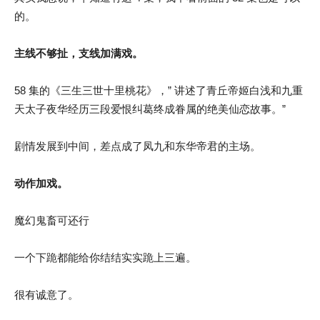
的。
主线不够扯，支线加满戏。
58 集的《三生三世十里桃花》，” 讲述了青丘帝姬白浅和九重
天太子夜华经历三段爱恨纠葛终成眷属的绝美仙恋故事。”
剧情发展到中间，差点成了凤九和东华帝君的主场。
动作加戏
。
魔幻鬼畜可还行
一个下跪都能给你结结实实跪上三遍。
很有诚意了。