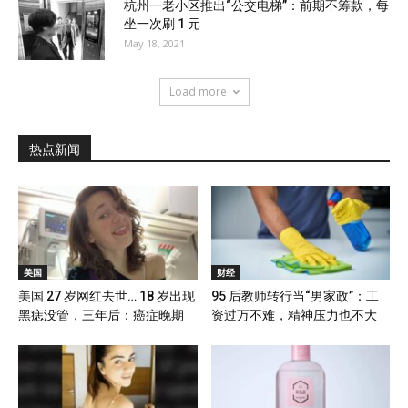
杭州一老小区推出“公交电梯”：前期不筹款，每
坐一次刷 1 元
May 18, 2021
Load more
热点新闻
美国
财经
美国 27 岁网红去世… 18 岁出现
95 后教师转行当“男家政”：工
黑痣没管，三年后：癌症晚期
资过万不难，精神压力也不大