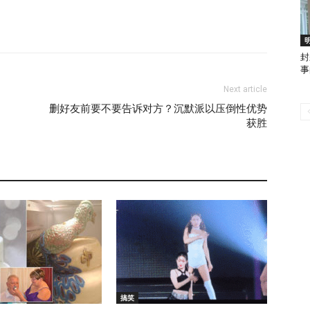
封
事
Next article
删好友前要不要告诉对方？沉默派以压倒性优势
获胜
搞笑