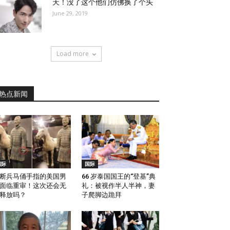
天！没了这个他们仿佛换了个头
June 29, 2019
Load more
热点新闻
国际
国际
断兵马俑手指的美国男
66 岁泰国国王的“登基”典
面临重审！这次还会无
礼：被视作半人半神，妻
释放吗？
子爬脚边跪拜